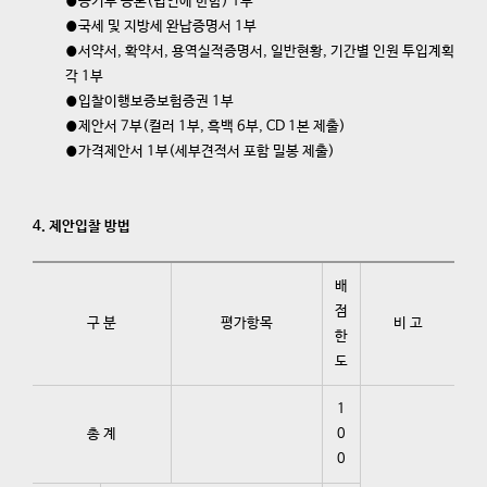
⦁등기부 등본(법인에 한함) 1부
⦁국세 및 지방세 완납증명서 1부
⦁서약서, 확약서, 용역실적증명서, 일반현황, 기간별 인원 투입계획
각 1부
⦁입찰이행보증보험증권 1부
⦁제안서 7부(컬러 1부, 흑백 6부, CD 1본 제출)
⦁가격제안서 1부(세부견적서 포함 밀봉 제출)
4. 제안입찰 방법
배
점
구 분
평가항목
비 고
한
도
1
총 계
0
0