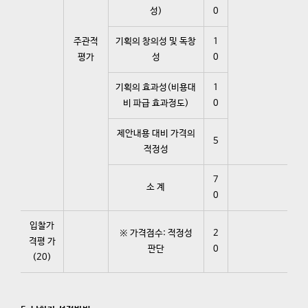
성)
0
주관적
기획의 창의성 및 독창
1
평가
성
0
기획의 효과성(비용대
1
비 파급 효과정도)
0
제안내용 대비 가격의
5
적정성
7
소 계
0
입찰가
※ 가격점수: 적정성
2
격평 가
판단
0
(20)