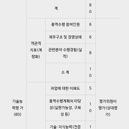
8
계
0
용역수행 참여인원
6
재무구조 및 경영상태
6
객관적
관련분야 수행경험(실
지표(계
8
적)
량화)
1
소 계
0
과업에 대한 이해도
5
용역수행계획의 타당
기술능
평가위원이
1
성(실현가능성, 구체
력평 가
평가(상대평
0
성 등)
(80)
가)
기술·지식능력(전문
1