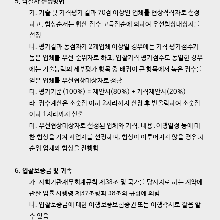
5. 낙찰자 선정방법
가. 기술 및 가격평가 결과 70점 이상인 업체를 협상적격자로 선정
하고, 협상순서는 합산 점수 고득점순에 의하여 우선협상대상자를
선정
나. 평가결과 동점자가 2개업체 이상일 경우에는 가격 평가점수가
높은 업체를 우선 순위자로 하고, 입찰가격 평가점수도 동일한 경우
에는 기술능력의 세부평가 항목 중 배점이 큰 항목에서 높은 점수를
얻은 업체를 우선협상대상자로 정함
다. 평가기준(100%) = 제안서(80%) + 가격제안서(20%)
라. 점수계산은 소숫점 이하 2자리까지 산정 후 반올림하여 소숫점
이하 1자리까지 산출
마. 우선협상대상자로 선정된 업체와 가격․내용․이행일정 등에 대
한 협상을 거쳐 사업자를 선정하며, 협상이 이루어지지 않을 경우 차
순위 업체와 협상을 진행함
6. 입찰보증금 및 귀속
가. 사학기관재무회계규칙 제38조 및 국가를 당사자로 하는 계약에
관한 법률 시행령 제37조항과 38조의 규정에 의함
나. 입찰보증금에 대한 이행보증보험증권 또는 이행각서로 갈음 할
수 있음