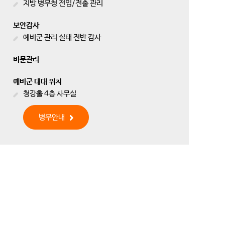
지방 병무청 전입/전출 관리
보안감사
예비군 관리 실태 전반 감사
비문관리
예비군 대대 위치
청강홀 4층 사무실
병무안내