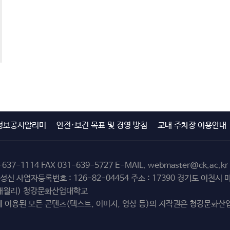
정보공시알리미
안전·보건 목표 및 경영 방침
교내 주차장 이용안내
-637-1114
FAX 031-639-5727 E-MAIL.
webmaster@ck.ac.kr
최성신 사업자등록번호 : 126-82-04454 주소 : 17390 경기도 이천
(해월리) 청강문화산업대학교
 이용된 모든 콘텐츠(텍스트, 이미지, 영상 등)의 저작권은 청강문화산