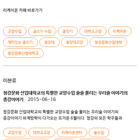
리케이온 카페 바로가기
교양수업
글쓰기 수업
글짓기
대학교교양
리케이온
재미있는 글쓰기
청강대
청강대교양
청강문화산업대학
청강문화산업대학교
미분류
청강문화 산업대학교의 특별한 교양수업 술술 풀리는 우리술 이야기의
종강이야기
2015-06-16
청강문화 산업대학교의 특별한 교양수업 술술 풀리는 우리술 이야기의
종강이야기 하계방학이 다가오는 뜨거운 6월이다. 청강의 모든 학우들과
교수님들은 기말고사와 동시에 종강을 준비하며 무척 바쁜 나날을 보내고 있다.
청강의 기말고사 기간은 다른 학교와는 다르게 큰 부담과 피곤만 존재하지는
교양수업
대학교교양
리케이온센터
술수업
않는다. 특별한 수업이 많은 만큼 종강이 다가올수록 아쉬워하는 마음을 가진