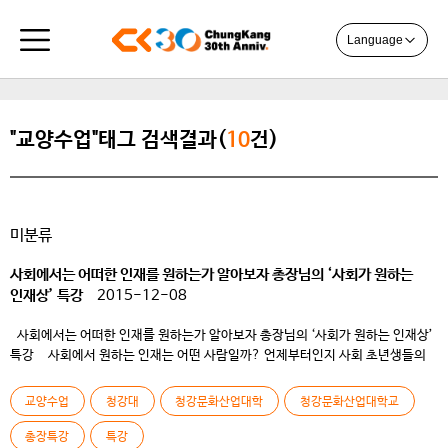
Language
"교양수업"태그 검색결과(
10
건)
미분류
사회에서는 어떠한 인재를 원하는가 알아보자 총장님의 ‘사회가 원하는
인재상’ 특강
2015-12-08
사회에서는 어떠한 인재를 원하는가 알아보자 총장님의 ‘사회가 원하는 인재상’
특강 사회에서 원하는 인재는 어떤 사람일까? 언제부터인지 사회 초년생들의
현실을 그린 드라마가 이슈가 되고 젊은이들의 치열한 삶의 모습이 담겨있는 홍보
콘텐츠들이 우후죽순 생산되고 있다. 사회에 대한 막연한 불안감은 졸업을 앞둔
교양수업
청강대
청강문화산업대학
청강문화산업대학교
재학생들을 위축시킨다. 사회활동에 대한 올바른 개념이 정립된다면 이러한
두려움은 충분히 해소되지 않을까? 이러한 청강대 […]
총장특강
특강