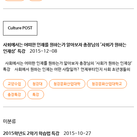
Culture POST
사회에서는 어떠한 인재를 원하는가 알아보자 총장님의 ‘사회가 원하는
인재상’ 특강
2015-12-08
사회에서는 어떠한 인재를 원하는가 알아보자 총장님의 ‘사회가 원하는 인재상’
특강 사회에서 원하는 인재는 어떤 사람일까? 언제부터인지 사회 초년생들의
현실을 그린 드라마가 이슈가 되고 젊은이들의 치열한 삶의 모습이 담겨있는 홍보
콘텐츠들이 우후죽순 생산되고 있다. 사회에 대한 막연한 불안감은 졸업을 앞둔
교양수업
청강대
청강문화산업대학
청강문화산업대학교
재학생들을 위축시킨다. 사회활동에 대한 올바른 개념이 정립된다면 이러한
두려움은 충분히 해소되지 않을까? 이러한 청강대 […]
총장특강
특강
미분류
2015학년도 2학기 학습법 특강
2015-10-27