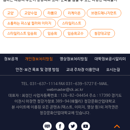
발전하면서 대중의 수준 또한 높아진 것이다. 문화를 접하는 데 있어 가장 주된
감각은 시각이다. 시각이라고 하면 형태적인 부분을 떠올리기 쉽다. 하지만 형태
교양
교양수업
라뽐므
리케이온
브랜드매니지먼트
못지않게 확실한 효과를 끌어내는 것은 컬러(color)이다. 문화 대중화가
일어나면서 […]
소통하는 퍼스널 컬러와 이미지
스타일리스트
스타일리스트 임승희
임승희
임승희교수
청강대교양
정보공개
개인정보처리방침
영상정보처리방침
대학정보공시알리미
안전·보건 목표 및 경영 방침
교내 주차장 이용안내
오시는길
TEL.
031-637-1114
FAX 031-639-5727 E-MAIL.
webmaster@ck.ac.kr
대표자 : 최성신 사업자등록번호 : 126-82-04454 주소 : 17390 경기도
이천시 마장면 청강가창로 389-94(해월리) 청강문화산업대학교
본 사이트에 이용된 모든 콘텐츠(텍스트, 이미지, 영상 등)의 저작권은
청강문화산업대학교에 있습니다.