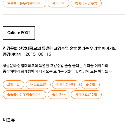
학우들이 많다는 사실이 믿을 수 없겠지만 청강의 교정에서 일어나는 […]
술술풀리는우리술이야기
술의역사
청강대교양수업
Culture POST
청강문화 산업대학교의 특별한 교양수업 술술 풀리는 우리술 이야기의
종강이야기
2015-06-16
청강문화 산업대학교의 특별한 교양수업 술술 풀리는 우리술 이야기의
종강이야기 하계방학이 다가오는 뜨거운 6월이다. 청강의 모든 학우들과
교수님들은 기말고사와 동시에 종강을 준비하며 무척 바쁜 나날을 보내고 있다.
청강의 기말고사 기간은 다른 학교와는 다르게 큰 부담과 피곤만 존재하지는
교양수업
대학교교양
리케이온센터
술수업
않는다. 특별한 수업이 많은 만큼 종강이 다가올수록 아쉬워하는 마음을 가진
학우들이 많다는 사실이 믿을 수 없겠지만 청강의 교정에서 일어나는 […]
술술풀리는우리술이야기
술의역사
청강대교양수업
미분류