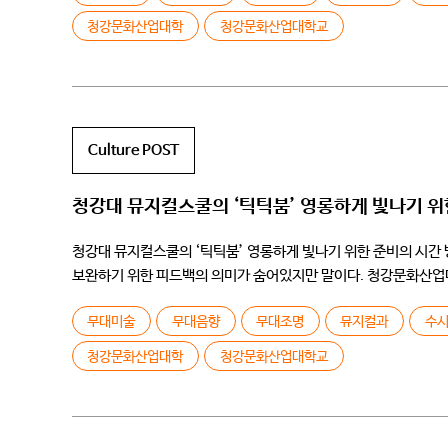
청강문화산업대학
청강문화산업대학교
Culture POST
청강대 뮤지컬스쿨의 ‘틱틱붐’ 영롱하게 빛나기 위
청강대 뮤지컬스쿨의 ‘틱틱붐’ 영롱하게 빛나기 위한 준비의 시간 
보완하기 위한 피드백의 의미가 숨어있지만 말이다. 청강문화산업
뮤지컬스쿨 학생들의 재기발랄함은 그 […]
무대미술
무대음향
무대조명
뮤지컬과
수시
청강문화산업대학
청강문화산업대학교