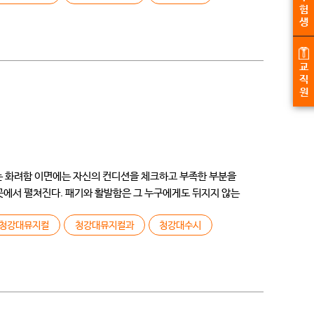
험
생
교
직
원
내는 화려함 이면에는 자신의 컨디션을 체크하고 부족한 부분을
에서 펼쳐진다. 패기와 활발함은 그 누구에게도 뒤지지 않는
청강대뮤지컬
청강대뮤지컬과
청강대수시