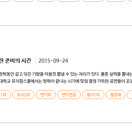
한 준비의 시간
2015-09-24
방학동안 갈고 닦은 기량을 마음껏 뽐낼 수 있는 자리가 있다. 물론 실력을 뽐
대학교 뮤지컬스쿨에서는 방학이 끝나는 시기에 맞춰 열정 가득한 공연들이 곳곳
1차
수시2차
연기과
연기전공
정시1차
청강대