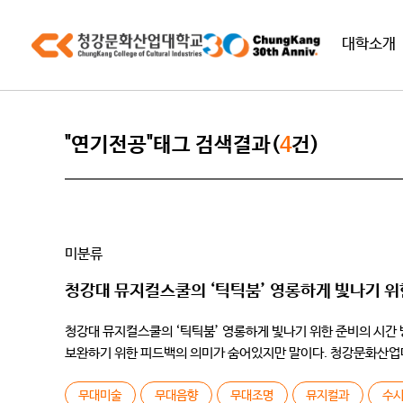
대학소개
"연기전공"태그 검색결과(
4
건)
미분류
청강대 뮤지컬스쿨의 ‘틱틱붐’ 영롱하게 빛나기 위
청강대 뮤지컬스쿨의 ‘틱틱붐’ 영롱하게 빛나기 위한 준비의 시간 
보완하기 위한 피드백의 의미가 숨어있지만 말이다. 청강문화산업
뮤지컬스쿨 학생들의 재기발랄함은 그 […]
무대미술
무대음향
무대조명
뮤지컬과
수시