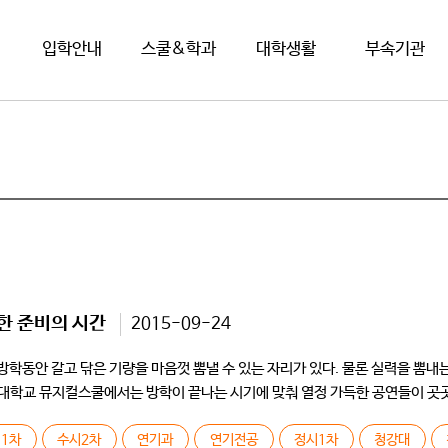
입학안내
스쿨&학과
대학생활
부속기관
한 준비의 시간
2015-09-24
방학동안 갈고 닦은 기량을 마음껏 뽐낼 수 있는 자리가 있다. 물론 실력을 뽐
대학교 뮤지컬스쿨에서는 방학이 끝나는 시기에 맞춰 열정 가득한 공연들이 곳곳
1차
수시2차
연기과
연기전공
정시1차
청강대