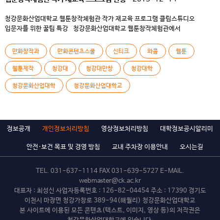
청강문화산업대학교 웹툰창작체험관 작가 재교육 프로그램 클립스튜디오
입문자를 위한 꿀팁 특강 청강문화산업대학교 웹툰창작체험관에서
「클립스튜디오 입문자를 위한 꿀팁 특강」을 진행합니다. 원고 작업 환경을
클립스튜디오로 전환하고자 하는 작가를 위한 재교육 프로그램으로, 창작자라면
만화창작과
만화콘텐츠스쿨
신티크
와콤
웹툰
누구나 수강할 수 있습니다! 수강대상 : 원고 작업 환경을 클립스튜디오로
전환하고자 하는 작가 참가비용 : 무료 모집인원 : 1회당 15~20명 (동일한
웹툰제작
청강대
청강대만창
청강대학
내용으로 2회 진행) […]
청강문화산업대학
청강문화산업대학교
정보공개
개인정보처리방침
영상정보처리방침
대학정보공시알리미
안전·보건 목표 및 경영 방침
교내 주차장 이용안내
오시는길
TEL.
031-637-1114
FAX 031-639-5727 E-MAIL.
webmaster@ck.ac.kr
대표자 : 최성신 사업자등록번호 : 126-82-04454 주소 : 17390 경기도
이천시 마장면 청강가창로 389-94(해월리) 청강문화산업대학교
본 사이트에 이용된 모든 콘텐츠(텍스트, 이미지, 영상 등)의 저작권은