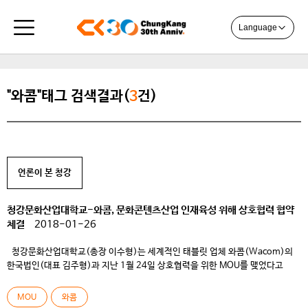
Language
"와콤"태그 검색결과(
3
건)
언론이 본 청강
청강문화산업대학교-와콤, 문화콘텐츠산업 인재육성 위해 상호협력 협약
체결
2018-01-26
청강문화산업대학교(총장 이수형)는 세계적인 태블릿 업체 와콤(Wacom)의
한국법인(대표 김주형)과 지난 1월 24일 상호협력을 위한 MOU를 맺었다고
밝혔다. 협약식에는 청강문화산업대학교 박영철 부총장과 대학 관계자들,
한국와콤 김주형 사장 및 업체 관계자들이 참석했다. 양 측은 이번 상호협력을
MOU
와콤
통해 향후 문화콘텐츠 산업에 필요한 인재육성에 매진하기로 했다.