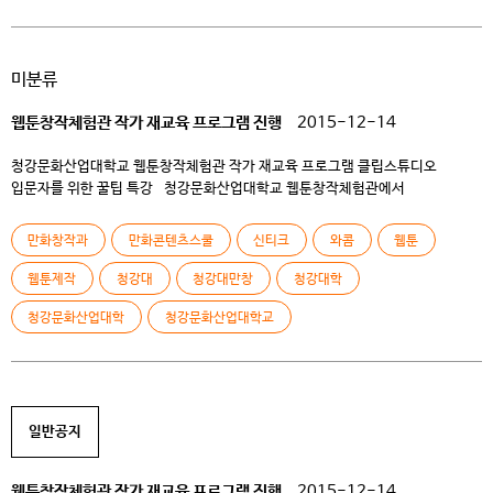
청강문화산업대학교 만화콘텐츠스쿨은 만화 창작 교육에 있어 국내 최고 수준의
교육 환경을 […]
미분류
웹툰창작체험관 작가 재교육 프로그램 진행
2015-12-14
청강문화산업대학교 웹툰창작체험관 작가 재교육 프로그램 클립스튜디오
입문자를 위한 꿀팁 특강 청강문화산업대학교 웹툰창작체험관에서
「클립스튜디오 입문자를 위한 꿀팁 특강」을 진행합니다. 원고 작업 환경을
클립스튜디오로 전환하고자 하는 작가를 위한 재교육 프로그램으로, 창작자라면
만화창작과
만화콘텐츠스쿨
신티크
와콤
웹툰
누구나 수강할 수 있습니다! 수강대상 : 원고 작업 환경을 클립스튜디오로
전환하고자 하는 작가 참가비용 : 무료 모집인원 : 1회당 15~20명 (동일한
웹툰제작
청강대
청강대만창
청강대학
내용으로 2회 진행) […]
청강문화산업대학
청강문화산업대학교
일반공지
웹툰창작체험관 작가 재교육 프로그램 진행
2015-12-14