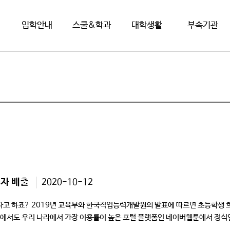
입학안내
스쿨&학과
대학생활
부속기관
자 배출
2020-10-12
고 하죠? 2019년 교육부와 한국직업능력개발원의 발표에 따르면 초등학생 희
에서도 우리 나라에서 가장 이용률이 높은 포털 플랫폼인 네이버웹툰에서 정식연재
강자전>에서 만화콘텐츠스쿨의 진채윤 […]