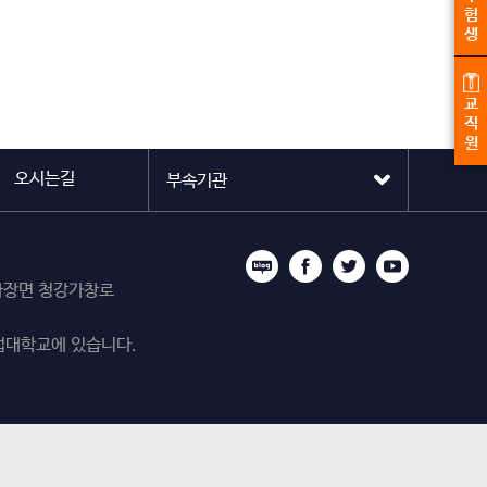
험
생
교
직
원
오시는길
시 마장면 청강가창로
업대학교에 있습니다.