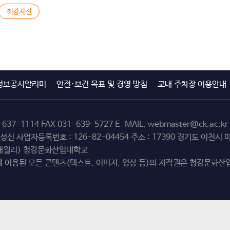
최강자전
정보공시알리미
안전·보건 목표 및 경영 방침
교내 주차장 이용안내
-637-1114
FAX 031-639-5727 E-MAIL.
webmaster@ck.ac.kr
최성신 사업자등록번호 : 126-82-04454 주소 : 17390 경기도 이천
(해월리) 청강문화산업대학교
 이용된 모든 콘텐츠(텍스트, 이미지, 영상 등)의 저작권은 청강문화산