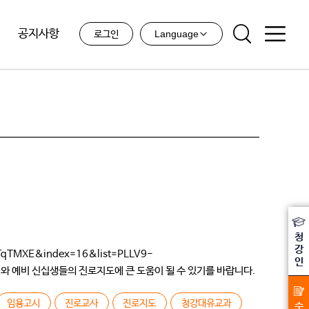
공지사항
Language
로그인
청
강
MXE&index=16&list=PLLV9-
인
해와 예비 신십생들의 진로지도에 큰 도움이 될 수 있기를 바랍니다.
 몇 개 없었고 […]
임용고시
진로교사
진로지도
청강대유교과
수