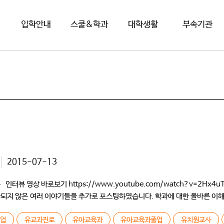
입학안내
스쿨&학과
대학생활
부속기관
2015-07-13
영상 바로보기 https://www.youtube.com/watch?v=2Hx4uTqT
 포함되지 않은 여러 이야기들을 추가로 포스팅하였습니다. 학과에 대한 올바른 이
 개교하였을 때 입학하였고요. 유아교육과에 80명 정도 있었는데 그때는 건물도
졸업
유교과진로
유아교육과
유아교육과졸업
유치원교사