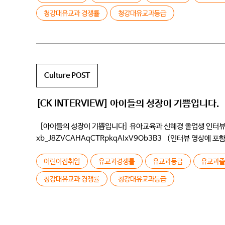
청강대유교과 경쟁률
청강대유교과등급
Culture POST
[CK INTERVIEW] 아이들의 성장이 기쁨입니다.
[아이들의 성장이 기쁩입니다] 유아교육과 신혜경 졸업생 인터뷰 인터뷰 
xb_J8ZVCAHAqCTRpkqAIxV9Ob3B3 (인터뷰 영상에
) Q학번과 자기소개 부탁드립니다 /저는 96학번입니다 학교 처음
어린이집취업
유교과경쟁률
유교과등급
유교과
청강대유교과 경쟁률
청강대유교과등급