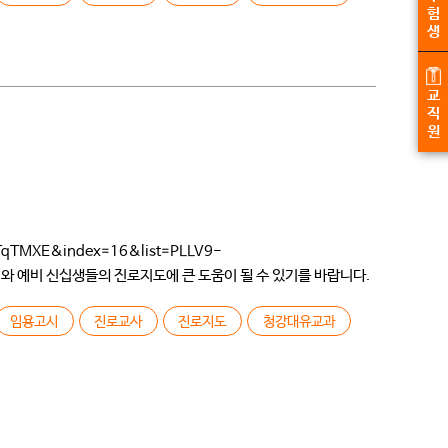
험
생
교
직
원
MXE&index=16&list=PLLV9-
해와 예비 신십생들의 진로지도에 큰 도움이 될 수 있기를 바랍니다.
 몇 개 없었고 […]
임용고시
진로교사
진로지도
청강대유교과