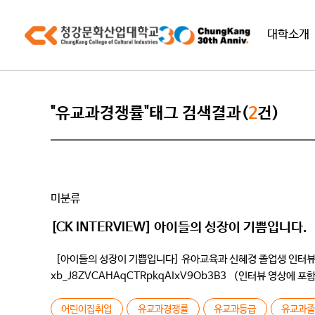
대학소개
"유교과경쟁률"태그 검색결과(
2
건)
미분류
[CK INTERVIEW] 아이들의 성장이 기쁨입니다.
[아이들의 성장이 기쁩입니다] 유아교육과 신혜경 졸업생 인터뷰 인터뷰 
xb_J8ZVCAHAqCTRpkqAIxV9Ob3B3 (인터뷰 영상에
) Q학번과 자기소개 부탁드립니다 /저는 96학번입니다 학교 처음
어린이집취업
유교과경쟁률
유교과등급
유교과