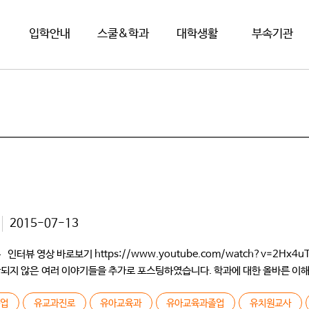
입학안내
스쿨&학과
대학생활
부속기관
2015-07-13
영상 바로보기 https://www.youtube.com/watch?v=2Hx4uTqT
 포함되지 않은 여러 이야기들을 추가로 포스팅하였습니다. 학과에 대한 올바른 이
 개교하였을 때 입학하였고요. 유아교육과에 80명 정도 있었는데 그때는 건물도
졸업
유교과진로
유아교육과
유아교육과졸업
유치원교사