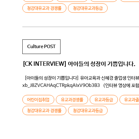
청강대유교과 경쟁률
청강대유교과등급
Culture POST
[CK INTERVIEW] 아이들의 성장이 기쁨입니다.
[아이들의 성장이 기쁩입니다] 유아교육과 신혜경 졸업생 인터뷰 인터뷰 
xb_J8ZVCAHAqCTRpkqAIxV9Ob3B3 (인터뷰 영상에
) Q학번과 자기소개 부탁드립니다 /저는 96학번입니다 학교 처음
어린이집취업
유교과경쟁률
유교과등급
유교과
청강대유교과 경쟁률
청강대유교과등급