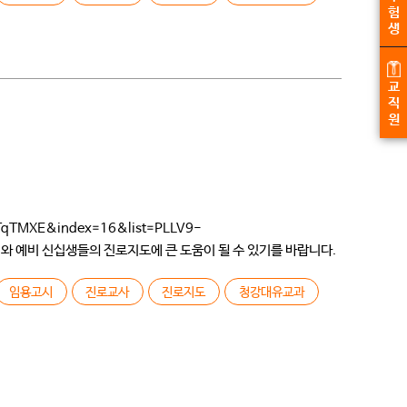
험
생
교
직
원
MXE&index=16&list=PLLV9-
해와 예비 신십생들의 진로지도에 큰 도움이 될 수 있기를 바랍니다.
 몇 개 없었고 […]
임용고시
진로교사
진로지도
청강대유교과