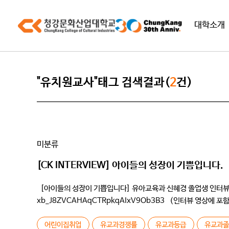
대학소개
"유치원교사"태그 검색결과(
2
건)
미분류
[CK INTERVIEW] 아이들의 성장이 기쁨입니다.
[아이들의 성장이 기쁩입니다] 유아교육과 신혜경 졸업생 인터뷰 인터뷰 
xb_J8ZVCAHAqCTRpkqAIxV9Ob3B3 (인터뷰 영상에
) Q학번과 자기소개 부탁드립니다 /저는 96학번입니다 학교 처음
어린이집취업
유교과경쟁률
유교과등급
유교과