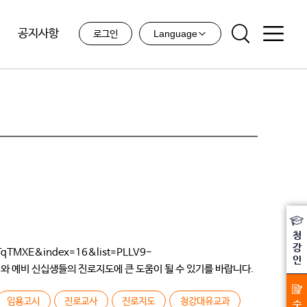
공지사항
Language
로그인
청
강
MXE&index=16&list=PLLV9-
인
해와 예비 신십생들의 진로지도에 큰 도움이 될 수 있기를 바랍니다.
 몇 개 없었고 […]
임용고시
진로교사
진로지도
청강대유교과
수