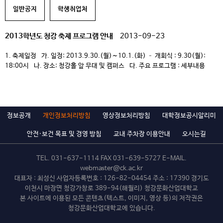
[…]
일반공지
학생취업처
2013학년도 청강 축제 프로그램 안내
2013-09-23
1. 축제일정 가. 일정: 2013.9.30.(월)∼10.1.(화) – 개회식 : 9.30(월):
18:00시 나. 장소: 청강홀 앞 무대 및 캠퍼스 다. 주요 프로그램 : 세부내용
첨부 2. 부대행사 가. 봉사축제[자아성장센터 주관] – 장애이해 및 장애체험
/ 사진전시회 – 봉사기관 홍보부스 홍보 및 이벤트행사 (이천시
장애인종합복지관, 월드비전, 국제기아대책기구, 세이브더칠드런 등…) –
[…]
정보공개
개인정보처리방침
영상정보처리방침
대학정보공시알리미
안전·보건 목표 및 경영 방침
교내 주차장 이용안내
오시는길
TEL.
031-637-1114
FAX 031-639-5727 E-MAIL.
webmaster@ck.ac.kr
대표자 : 최성신 사업자등록번호 : 126-82-04454 주소 : 17390 경기도
이천시 마장면 청강가창로 389-94(해월리) 청강문화산업대학교
본 사이트에 이용된 모든 콘텐츠(텍스트, 이미지, 영상 등)의 저작권은
청강문화산업대학교에 있습니다.