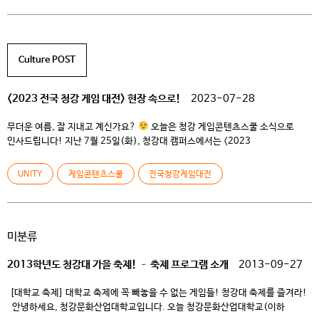
꿈을 펼쳐보세요. 참가신청방법 온오프믹스에서 온라인 접수 및 결제 URL :
https://onoffmix.com/event/275265 참가신청QR코드
Culture POST
<2023 전국 청강 게임 대전> 현장 속으로!
2023-07-28
무더운 여름, 잘 지내고 계신가요?
오늘은 청강 게임콘텐츠스쿨 소식으로
인사드립니다! ​지난 7월 25일(화), 청강대 캠퍼스에서는 <2023
전국청강게임대전>이 열렸습니다. 전국청강게임대전은 게임의 기획,
프로그래밍, 그래픽, QA 및 운영, e스포츠까지 게임산업의 모든 영역을 아우르는
UNITY
게임콘텐츠스쿨
전국청강게임대전
전문화된 교육을 실현하고 있는 청강 게임콘텐츠스쿨이 대학으로서는 국내
처음으로 기획한 고등학생 대상의 전국구 대회인데요, 게임 개발에 관심 있는
학생들에게 자신의 기량을 뽐낼 수 […]
미분류
2013학년도 청강대 가을 축제! – 축제 프로그램 소개
2013-09-27
[대학교 축제] 대학교 축제에 꼭 빼놓을 수 없는 게임들! 청강대 축제를 즐겨라!
안녕하세요, 청강문화산업대학교입니다. 오늘 청강문화산업대학교(이하