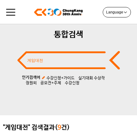
Language
통합검색
인기검색어
수강신청+가이드
실기대회 수상작
정원외
공모전+주제
수강신청
"게임대전" 검색결과(
9
건)