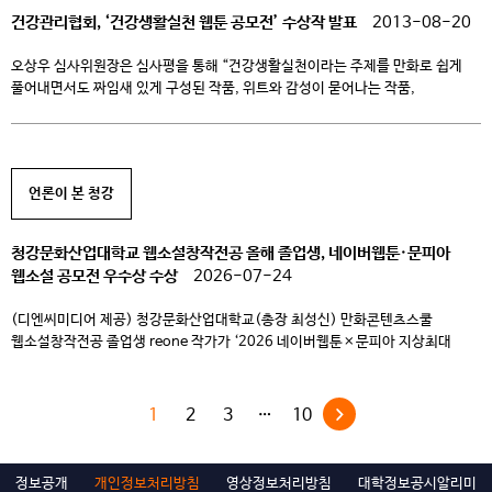
건강관리협회, ‘건강생활실천 웹툰 공모전’ 수상작 발표
2013-08-20
오상우 심사위원장은 심사평을 통해 “건강생활실천이라는 주제를 만화로 쉽게
풀어내면서도 짜임새 있게 구성된 작품, 위트와 감성이 묻어나는 작품,
아이디어가 톡톡 튀는 작품 등에 높은 점수를 주었다”고 말했다. 이와 함께
최우수상에는 청강문화산업대 만화창작과 고예린 학생의 ‘행복으로 가는 길’등
4개 작품이 선정됐다. [쿠키뉴스]
http://news.kukinews.com/article/view.asp?
언론이 본 청강
page=1&gCode=cul&arcid=0007475767&cp=nv
청강문화산업대학교 웹소설창작전공 올해 졸업생, 네이버웹툰·문피아
웹소설 공모전 우수상 수상
2026-07-24
(디엔씨미디어 제공) 청강문화산업대학교(총장 최성신) 만화콘텐츠스쿨
웹소설창작전공 졸업생 reone 작가가 ‘2026 네이버웹툰×문피아 지상최대
웹소설 공모전’에서 우수상을 수상했다. 수상작은 ‘미국에서 태권도장을 여니
이웃들이 내게 집착함’이다. 이번 공모전은 네이버웹툰과 문피아가 공동 주최한
총상금 3억 8,000만 원 규모의 국내 최대 웹소설 공모전이다. 올해는 1만 편이
1
2
3
…
10
넘는 작품이 응모돼 전년 대비 약 35% 증가했으며, 이 중 37편이 최종
수상작으로 선정됐다. […]
정보공개
개인정보처리방침
영상정보처리방침
대학정보공시알리미