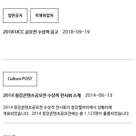
못해줬어 <장려상5> 무제
일반공지
학생취업처
2018 UCC 공모전 수상작 공고
2018-09-19
Culture POST
2014 청강콘텐츠공모전 수상작 전시회 소개
2014-06-13
2014 청강콘텐츠공모전 수상작 전시회가 청강캘러리에서 성황리에
개최되었습니다. ​ 2014 청강콘텐​츠공모전에는 총 1,123편이 출품되었습니다.
– 게임포스터제작 124편 – 극화&웹툰 278편 – 애니메이션 이미지보드 35편
– 캐릭터&일러스트 584편 – 상황표현 102편 2014 청강콘텐츠공모전 수상작
전시회에서는 시상식도 같이 열렸습니다. 시상내역은 다음과 같습니다. 대상 1편,