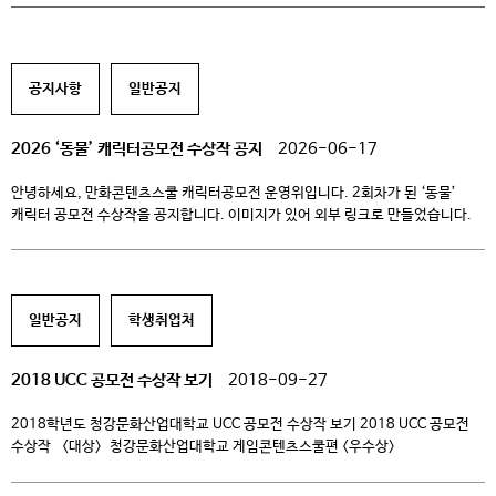
공지사항
일반공지
2026 ‘동물’ 캐릭터공모전 수상작 공지
2026-06-17
안녕하세요, 만화콘텐츠스쿨 캐릭터공모전 운영위입니다. 2회차가 된 ‘동물’
캐릭터 공모전 수상작을 공지합니다. 이미지가 있어 외부 링크로 만들었습니다.
클릭해주세요! 수상작 및 수상평 보기 수상하신 분들께는 개별 이메일로
연락드리겠습니다. 덧) 실은 수상작이 아니더라도 심사위원들끼리 코멘트를
하다보니 조금씩 평이 남은 있는 경우가 있는데요, 공모해주신 분들이 궁금해하실
것 같아 이 부분도 모았습니다. (평이 없는 것들은 올리지 않았습니다) […]
일반공지
학생취업처
2018 UCC 공모전 수상작 보기
2018-09-27
2018학년도 청강문화산업대학교 UCC 공모전 수상작 보기 2018 UCC 공모전
수상작 <대상> 청강문화산업대학교 게임콘텐츠스쿨편 <우수상>
위기탈출넘버파이브 <장려상1> 청강대, 알아? <장려상2> 청강과 걷다. <
장려상3> 애니스쿨을 조금만 맛보아라 <장려상4> 고양이 언어로 대학간단 말을