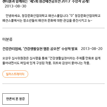
센터폴과 함께하는 ‘제5회 청강패션공모전 2013’ 수상작 공개!
2013-08-30
안녕하세요, 청강문화산업대학교 패션스쿨입니다.^0^ 청강문화산업대학교
패션스쿨에서는 청소년들의 패션과 문화에 대한 관심을 증진시키고 뉴-
패러다임을 창조할 신진 패션주역들을 발굴하고자 지난 6월 5일부터 8월
5일까지 전국의 중∙고교 재학생 및 졸업생을 대상으로 <센터폴과 함께하는 제5회
청강패션공모전 2013>을 개최했습니다. 이번 공모전에는 총 328점이
미분류
접수되어 청강 패션스쿨에 대한 뜨거운 열기를 반영했는데요, 드디어 그 결과가
8월 19일(월)에 공개되었습니다! 대상 수상자에게는 […]
건강관리협회, ‘건강생활실천 웹툰 공모전’ 수상작 발표
2013-08-20
오상우 심사위원장은 심사평을 통해 “건강생활실천이라는 주제를 만화로 쉽게
풀어내면서도 짜임새 있게 구성된 작품, 위트와 감성이 묻어나는 작품,
아이디어가 톡톡 튀는 작품 등에 높은 점수를 주었다”고 말했다. 이와 함께
최우수상에는 청강문화산업대 만화창작과 고예린 학생의 ‘행복으로 가는 길’등
일러스트레이터
4개 작품이 선정됐다. [쿠키뉴스]
http://news.kukinews.com/article/view.asp?
page=1&gCode=cul&arcid=0007475767&cp=nv
언론이 본 청강