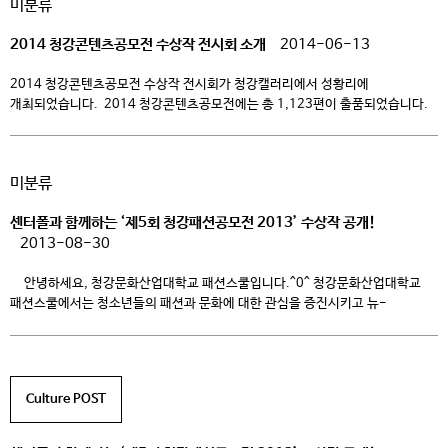
미분류
금상 5편, 은상 5편, 동상 10편, 특선 221편, 입선 249편 그리고 13분의
선생님들에게 지도교사상을 […]
2014 청강콘텐츠공모전 수상작 전시회 소개
2014-06-13
2014 청강콘텐츠공모전 수상작 전시회가 청강캘러리에서 성황리에
개최되었습니다. ​ 2014 청강콘텐​츠공모전에는 총 1,123편이 출품되었습니다.
– 게임포스터제작 124편 – 극화&웹툰 278편 – 애니메이션 이미지보드 35편
– 캐릭터&일러스트 584편 – 상황표현 102편 2014 청강콘텐츠공모전 수상작
전시회에서는 시상식도 같이 열렸습니다. 시상내역은 다음과 같습니다. 대상 1편,
미분류
금상 5편, 은상 5편, 동상 10편, 특선 221편, 입선 249편 그리고 13분의
선생님들에게 지도교사상을 […]
센터폴과 함께하는 ‘제5회 청강패션공모전 2013’ 수상작 공개!
2013-08-30
안녕하세요, 청강문화산업대학교 패션스쿨입니다.^0^ 청강문화산업대학교
패션스쿨에서는 청소년들의 패션과 문화에 대한 관심을 증진시키고 뉴-
패러다임을 창조할 신진 패션주역들을 발굴하고자 지난 6월 5일부터 8월
5일까지 전국의 중∙고교 재학생 및 졸업생을 대상으로 <센터폴과 함께하는 제5회
청강패션공모전 2013>을 개최했습니다. 이번 공모전에는 총 328점이
접수되어 청강 패션스쿨에 대한 뜨거운 열기를 반영했는데요, 드디어 그 결과가
Culture POST
8월 19일(월)에 공개되었습니다! 대상 수상자에게는 […]