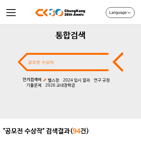
Language
통합검색
인기검색어
헬스장
2024 입시 결과
연구 규정
기출문제
2026 교내장학금
"공모전 수상작" 검색결과(
94
건)