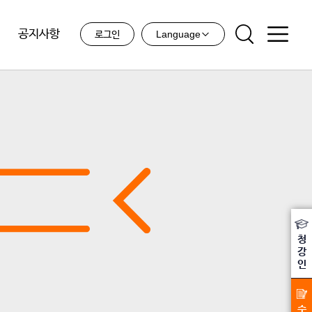
공지사항
Language
로그인
청
강
인
수