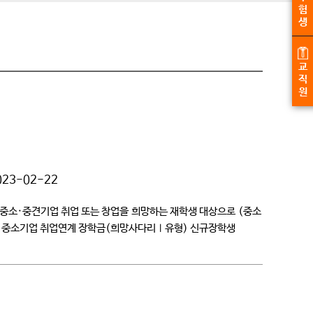
험
생
교
직
원
023-02-22
 중소·중견기업 취업 또는 창업을 희망하는 재학생 대상으로 (중소
학기 중소기업 취업연계 장학금(희망사다리Ⅰ유형) 신규장학생