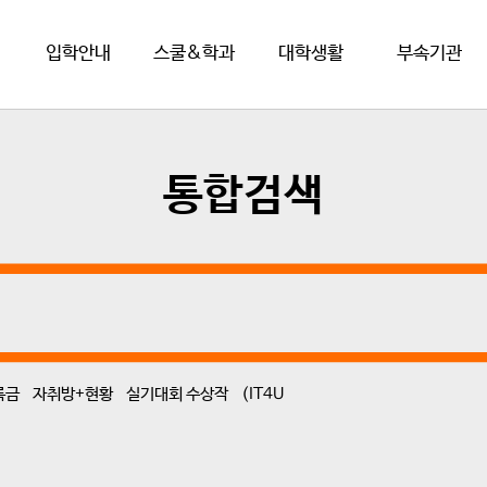
입학안내
스쿨&학과
대학생활
부속기관
통합검색
록금
자취방+현황
실기대회 수상작
(IT4U