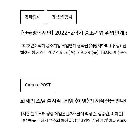
장학공지
취·창업공지
[한국장학재단] 2022-2학기 중소기업 취업연
2022년 2학기 중소기업 취업연계 장학금(희망사다리Ⅰ유형) 신
학생신청 기간 : 2022. 9. 5.(월) ~ 9. 29.(목) 18
시간을 넉넉히 잡으시어 장학금을 신청하는데 차질이 없으시기 바라며
Culture POST
화제의 스팀 출시작, 게임 <여명>의 제작진을 만나
[사진 왼쪽부터 청강 게임콘텐츠스쿨의 박성준, 김승현, 최지은] 「
그녀를 돕는 해커 맥스의 여정을 담은 3인칭 슈팅 게임’이라고 되어 있