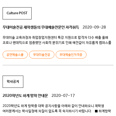
성적열람방법: CKINFO → 수업 → 현재 학기 성적 성적 이의신청 및 정정기간:
2021.1.4.(월) 16:00 〜 1.6.(수) 16:00 – 성적열람 후 이의가 […]
Culture POST
무대미술전공 재학생들의 무대예술전문인 자격취득
2020-09-28
무대미술 교육과정과 취업창업지원센터 특강 지원으로 합격자 다수 배출 올해
코로나 펜데믹으로 엄중했던 사회적 분위기로 인해 예전같이 자유롭게 캠퍼스를
누빌 수 없는 학생들의 일상은 외부와 소외되어 대부분 언택트 수업으로
채워졌습니다. 그러나 이러한 가운데에도 청강 공연예술스쿨에서는 눈부신
공연예술스쿨
무대미술전공
무대예술인자격증
성과가 있었습니다. 바로 무대미술전공 재학생 9명이 무대예술전문인 자격시험
중 무대기계와 무대조명 분야에 합격한 소식입니다. 무대예술전문인 국가
자격은 공연 및 […]
학사공지
2020학년도 하계 방학 안내문
2020-07-17
2020학년도 하계 방학중 대학 공지사항을 아래와 같이 안내하오니 재학생
여러분께서는 학사일정에 차질이 없도록 꼭 숙지하시기 바랍니다. ■ 하계방학