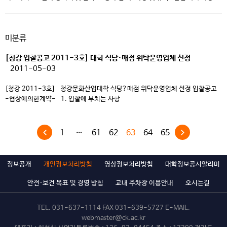
참조 2. 입찰등록 마감일시 및 장소 : 2011년 5월 6일(금) 17:00 본 대학 청강홀
4층 교육지원처 – 제품에 대한 사양설명은 유선 문의(교육지원처 031-639-
5745)로 대체하며, 기본적으로 입찰 […]
미분류
[청강 입찰공고 2011-3호] 대학 식당·매점 위탁운영업체 선정
2011-05-03
[청강 2011-3호] 청강문화산업대학 식당?매점 위탁운영업체 선정 입찰공고
-협상에의한계약- 1. 입찰에 부치는 사항
———————————————————————————————————
———————————- 입 찰 건 명 : 청강문화산업대학 식당?매점
위탁운영업체 선정 입찰 계 약 방 법 : 협상에 의한 계약체결 (일반경쟁) 현 장
1
…
61
62
63
64
65
설명회 : 2011년 5월 12일(목) 15:00 / 본교 청강홀 5층 영상관 입찰등록 및
제안서 제출마감 : 2011년 5월 20일(금) […]
정보공개
개인정보처리방침
영상정보처리방침
대학정보공시알리미
안전·보건 목표 및 경영 방침
교내 주차장 이용안내
오시는길
TEL.
031-637-1114
FAX 031-639-5727 E-MAIL.
webmaster@ck.ac.kr