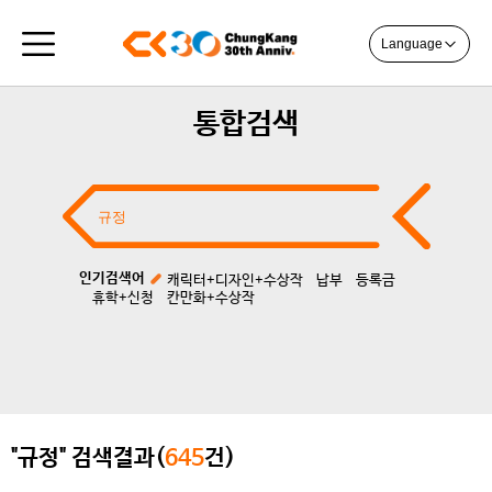
Language
통합검색
인기검색어
캐릭터+디자인+수상작
납부
등록금
휴학+신청
칸만화+수상작
"규정" 검색결과(
645
건)