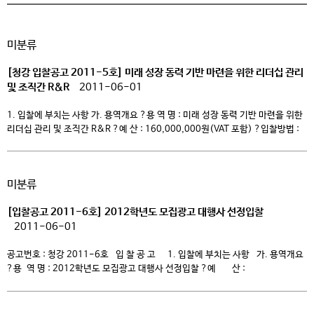
미분류
[청강 입찰공고 2011-5호] 미래 성장 동력 기반 마련을 위한 리더십 관리
및 조직간 R&R
2011-06-01
1. 입찰에 부치는 사항 가. 용역개요 ?용 역 명 : 미래 성장 동력 기반 마련을 위한
리더십 관리 및 조직간 R&R ?예 산 : 160,000,000원(VAT 포함) ?입찰방법 :
제안경쟁(협상에 의한 계약) ?입찰등록 : 2011년 6월 15일(수) 오전 9시~오후
4시(청강문화산업대학 청강홀 4층 기획실) ?입찰일자 : 2011년 6월 15일(수)
오후 4시(대상자별 통보) ?계약기간 : 2011년 8월 1일 […]
미분류
[입찰공고 2011-6호] 2012학년도 모집광고 대행사 선정입찰
2011-06-01
공고번호 : 청강 2011-6호 입 찰 공 고 1. 입찰에 부치는 사항 가. 용역개요
?용 역 명 : 2012학년도 모집광고 대행사 선정입찰 ?예 산 :
140,000,000원(세금포함) ?입찰방법 : 일반경쟁(협상에 의한 계약) ?
입찰등록 : 2011년 6월 14일(화) 오전 9시~오후4시(청강문화산업대학 청강홀
4층 교학처) ?입찰일자 : 2011년 6월 14일(화) 오후 14시 (대상자별 통보) ?