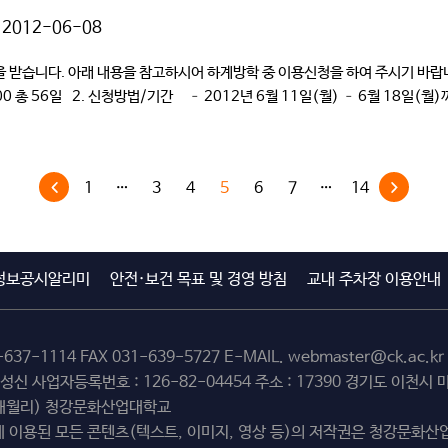
2012-06-08
들의 신청을 받습니다. 아래 내용을 참고하시어 하계방학 중 이용신청
 17:00 총 56일 2. 신청방법/기간 – 2012년 6월 11일(월) – 6월 18
1
…
3
4
5
6
7
…
14
정보공시알리미
안전·보건 목표 및 경영 방침
교내 주차장 이용안내
-637-1114
FAX 031-639-5727 E-MAIL.
webmaster@ck.ac.kr
최성신 사업자등록번호 : 126-82-04454 주소 : 17390 경기도 이천
(해월리) 청강문화산업대학교
 이용된 모든 콘텐츠(텍스트, 이미지, 영상 등)의 저작권은 청강문화산