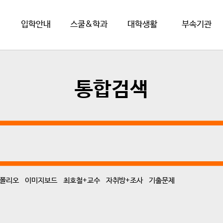
입학안내
스쿨&학과
대학생활
부속기관
통합검색
폴리오
이미지보드
최호철+교수
자취방+조사
기출문제