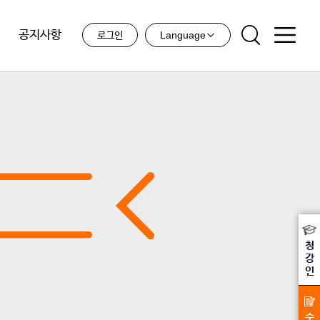
공지사항
Language
로그인
청
강
인
수