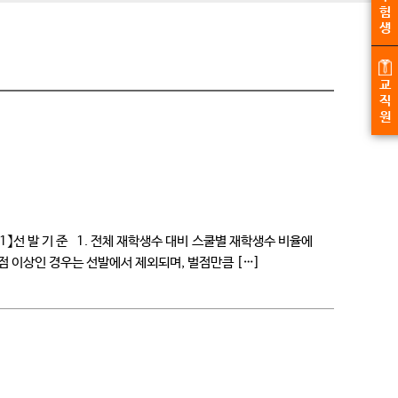
험
생
교
직
원
 기 준 1. 전체 재학생수 대비 스쿨별 재학생수 비율에
0점 이상인 경우는 선발에서 제외되며, 벌점만큼 […]