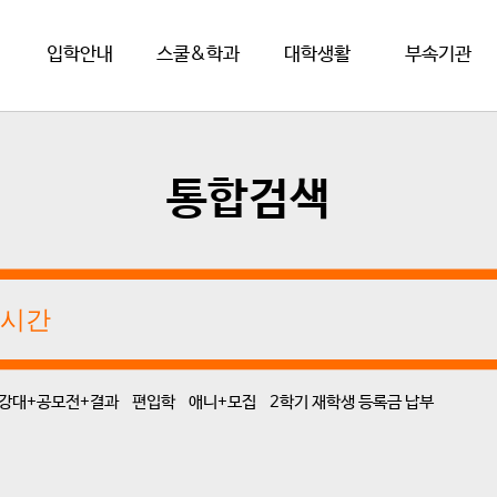
입학안내
스쿨&학과
대학생활
부속기관
통합검색
강대+공모전+결과
편입학
애니+모집
2학기 재학생 등록금 납부