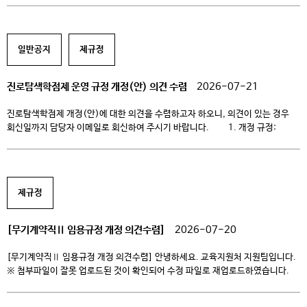
현행 명확화 등 규정 개정 필요 * 의견서 제출 기한 : ~ 2026.07.27.(월) 15:00
* 의견서 제출 방법 : 담당자 […]
일반공지
제규정
진로탐색학점제 운영 규정 개정(안) 의견 수렴
2026-07-21
진로탐색학점제 개정(안)에 대한 의견을 수렴하고자 하오니, 의견이 있는 경우
회신일까지 담당자 이메일로 회신하여 주시기 바랍니다. 1. 개정 규정:
진로탐색학점제 운영 규정 2. 개정 사유: 학칙 내 규정명 변경, 활동
주간보고서 구체화, 활동 최종 평가표 항목 구체화 등 3. 의견 제출 기한: ~
2026.07.28.(화), 12:00 […]
제규정
[무기계약직Ⅱ 임용규정 개정 의견수렴]
2026-07-20
[무기계약직Ⅱ 임용규정 개정 의견수렴] 안녕하세요. 교육지원처 지원팀입니다.
※ 첨부파일이 잘못 업로드된 것이 확인되어 수정 파일로 재업로드하였습니다.
불편을 드려 죄송하며, 양해 부탁드립니다. ※ 첨부파일 재업로드에 따라 의견
제출 기간을 2026. 7. 27.(월)까지 연장하였습니다. (2026. 7. 21.)