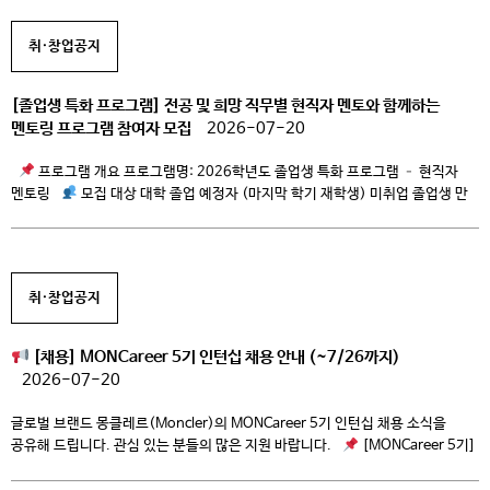
무기계약직Ⅱ 임용규정 개정에 따른 의견을 수렴하고자 합니다. 의견이 있으신
경우 담당자 이메일로 회신하여 주시기 바랍니다. 1. 개정규정 : 무기계약직Ⅱ
취·창업공지
[…]
[졸업생 특화 프로그램] 전공 및 희망 직무별 현직자 멘토와 함께하는
멘토링 프로그램 참여자 모집
2026-07-20
프로그램 개요 프로그램명: 2026학년도 졸업생 특화 프로그램 – 현직자
멘토링
모집 대상 대학 졸업 예정자 (마지막 학기 재학생) 미취업 졸업생 만
34세 미만 미취업 지역청년
지원/멘토링 내용 이력서 및 자기소개서 첨삭
모의 면접 진행 포트폴리오 첨삭 이 외에도 원하는 맞춤형 멘토링 신청 가능!
진행 현황 (주요 희망 […]
취·창업공지
[채용] MONCareer 5기 인턴십 채용 안내 (~7/26까지)
2026-07-20
글로벌 브랜드 몽클레르(Moncler)의 MONCareer 5기 인턴십 채용 소식을
공유해 드립니다. 관심 있는 분들의 많은 지원 바랍니다.
[MONCareer 5기]
인턴십 채용 개요 1. 지원 자격 대학 기졸업자 또는 2027년 2월 졸업 예정자 ※
졸업 예정자의 경우, 대학 연계 현장실습 프로그램 참여 또는 취업계 제출이