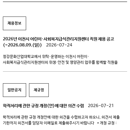
채용정보
2026년 이천시 어린이·사회복지급식관리지원센터 직원 채용 공고
(~2026.08.09.(일))
2026-07-24
청강문화산업대학교에서 위탁·운영하는 이천시 어린이·
사회복지급식관리지원센터의 위생·안전 및 영양관리 업무를 함께할 직원을
채용하고자 합니다. 성실하고 책임감 있는 인재의 많은 지원 바랍니다. 2026.
07. 청강문화산업대학교 산학협력단장
———————————————————————————— 1. 채용분야 및
인원: 직원 1명(팀원) 2. 담당업무: 급식소 위생·안전, 영양 순회방문, 식단 작성
일반공지
제규정
및 교육 자료 개발, 급식소 종사자 영양 및 위생 교육 등 3. 접수기간:
2026.07.29.(수) ~ 2026.08.09.(일) ※ […]
학적처리에 관한 규정 개정(안)에 대한 의견 수렴
2026-07-21
학적처리에 관한 규정 개정안에 대한 의견을 수렴하고자 하오니, 의견서 제출
기한까지 의견서를 담당자 이메일로 제출해주시기 바랍니다 * 개정 규정 :
학적처리에 관한 규정 * 개정 사유 : 상위법 및 학칙 개정내용 규정 반영, 학적처리