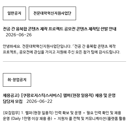
일반공지
전문대학혁신지원사업단
전공 간 융복합 콘텐츠 제작 프로젝트 공모전 콘텐츠 제작팀 선발 안내
2026-06-26
안녕하세요. 전문대학혁신지원사업단입니다. 「전공 간 융복합 콘텐츠 제작
프로젝트」 공모전에 관심을 가지고 지원해 주신 모든 참가 팀에 감사드립니다.
콘텐츠 제작팀 선발 명단은 아래와 같습니다. 1차 콘텐츠 제작에 앞서 안내사항을
메일로 발송할 예정입니다. 각 팀의 팀장께서는 접수 시 작성하신 메일 주소를
확인하시어, 안내 내용에 따라 진행해 주시기 바랍니다. 원활한 프로젝트 운영을
위해 제작팀 여러분의 적극적인 참여를 부탁드립니다. […]
취·창업공지
채용공고) [쿠팡로지스틱스서비스] 헬퍼(현장 일용직) 채용 및 운영
담당자 모집
2026-06-22
[모집업무] 1. 헬퍼(현장 일용직) 인력 확보 및 운영 • 필요 인력 확인 및 채용
운영 (Daily 1만명 이상 채용 중) • 지원자 콜 컨택 및 커뮤니케이션(플렛폼 활용
등) * 헬퍼에 대해 궁금하다면? https://helper.coupangls.com/work-intro/