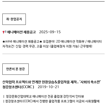
취·창업공지
애니메이션 채용공고
2025-09-15
★㈜H4 애니메이션 채용공고★ 모집분야: 2D 애니메이션 작화부 / 애니메이터
자격요건: 신입·경력 무관, 고졸 이상 (졸업예정자 지원 가능) 근무형태:
프리랜서 (정규직 전환 가능성 있음) 근무조건: 주5일(월~금), 11:00~20:00,
탄력근무제 근무지: 서울 구로구 디지털로26길 43 대륭포스트타워8차 1406호
우대사항: 성실함, 꼼꼼함, 창의성, 성취지향성, 계획성 접수기간: 2025.09.02
~ 2025.10.02 급여: 회사 내규에 따름 (면접 후 협의)
지원링크:
언론이 본 청강
https://www.jobkorea.co.kr/Recruit/GI_Read/47620426?
Oem_Code=C1&logpath=1&stext=%EC%95%A0%EB%8B%88%EB%
A9%94%EC%9D%B4%EC%85%98&listno=2&sc=630 […]
산학협력 프로젝트와 연계한 현장실습&졸업작품 제작.. ‘사회의 축소판’
청강창조센터(CCRC )
2019-10-21
ㅣ 청강문화산업대학교 애니메이션 전공 졸업생 강민석씨 인터뷰
ㅣ청강창조센터(CCRC)에서 진행한 졸업작품 프로그램이 지금의 사회생활에
가장 도움 청강문화산업대학교 애니메이션 전공(애니메이션 스쿨)을 졸업한