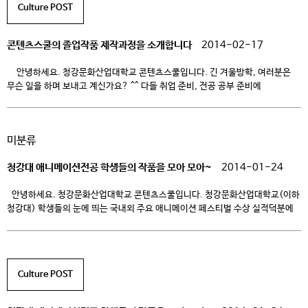
Culture POST
콘텐츠스쿨의 졸업작품 제작과정을 소개합니다
2014-02-17
안녕하세요. 청강문화산업대학교 콘텐츠스쿨입니다. 긴 겨울방학, 여러분은
무슨 일을 하며 보내고 계신가요? ^^ 다들 취업 준비, 전공 공부 준비에
바쁘실텐데요, 청강문화산업대학교(이하 청강대) 콘텐츠스쿨 학생들 역시
여러분들처럼 뜨거운 겨울 보내고 있답니다~! 학생들의 열정이 엿보이는 치열한
작품 제작 과정 속으로 함께 가볼까요? 청강대 졸업작품 제작과정
미분류
들여다보기 애니메이션 작품을 제작을 위해서는 어떤 능력이 […]
청강대 애니메이션전공 학생들의 작품을 모아 모아~
2014-01-24
안녕하세요. 청강문화산업대학교 콘텐츠스쿨입니다. 청강문화산업대학교(이하
청강대) 학생들의 눈에 띄는 국내외 주요 애니메이션 페스티벌 수상 실적덕분에
나날이 청강대 콘텐츠스쿨 애니메이션 학과의 명성이 높아지고 있습니다! 이
때문에 애니메이션학과에 대해 관심을 가지게 되신 수험생 여러분들도
많으실거라고 생각되는데요, 청강대 애니메이션 학과 학생들의 기량이
뛰어나다는 점은 수상실적으로 미루어 짐작할 수 있겠지만, 입학 후에 배울 수
Culture POST
있는 수업의 내용을 직접으로 […]