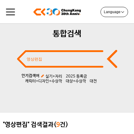
Language
통합검색
인기검색어
실기+자리
2025 등록금
캐릭터+디자인+수상작
대상+수상작
대전
"영상편집" 검색결과(
9
건)