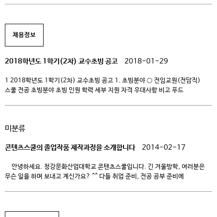
강민석씨는 현재 모션그래픽 및 영상편집 전문회사 ‘비행선 스튜디오’ 대표로
있다. 청강문화산업대학의 졸업작품 ‘습기’팀장이었다. 그는 이 대학의
청강창조센터(CCRC)에서 진행되는 졸업작품 프로그램이 지금의 사회생활에
채용정보
가장 도움이 됐다고 강조했다. 강씨는 “청강문화산업대학은 CCRC에서
산학협력 프로젝트와 연계한 현장실습과 […]
2018학년도 1학기(2차) 교수초빙 공고
2018-01-29
1 2018학년도 1학기(2차) 교수초빙 공고 1. 초빙분야 ○ 전임교원(전담직)
스쿨 전공 초빙분야 초빙 인원 학력 세부 지원 자격 우대사항 비고 푸드
푸드콘텐츠 푸드창업, 메뉴기획 1 학사이상 – 전공무관 – 창업 앙트르프르너십
교육경력 3년 이상 – 산업체경력 (최소)5년이상 푸드 산업 창업교육 및
메뉴개발 관련업무 3년 이상 푸드콘텐츠 글로벌 취창업 1 학사이상 – 영어교육
미분류
전공 – […]
콘텐츠스쿨의 졸업작품 제작과정을 소개합니다
2014-02-17
안녕하세요. 청강문화산업대학교 콘텐츠스쿨입니다. 긴 겨울방학, 여러분은
무슨 일을 하며 보내고 계신가요? ^^ 다들 취업 준비, 전공 공부 준비에
바쁘실텐데요, 청강문화산업대학교(이하 청강대) 콘텐츠스쿨 학생들 역시
여러분들처럼 뜨거운 겨울 보내고 있답니다~! 학생들의 열정이 엿보이는 치열한
작품 제작 과정 속으로 함께 가볼까요? 청강대 졸업작품 제작과정
들여다보기 애니메이션 작품을 제작을 위해서는 어떤 능력이 […]