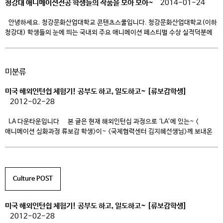
청강대 애니메이션전공 학생들의 작품을 모아 모아~
2014-01-24
안녕하세요. 청강문화산업대학교 콘텐츠스쿨입니다. 청강문화산업대학교(이하
청강대) 학생들의 눈에 띄는 국내외 주요 애니메이션 페스티벌 수상 실적덕분에
나날이 청강대 콘텐츠스쿨 애니메이션 학과의 명성이 높아지고 있습니다! 이
때문에 애니메이션학과에 대해 관심을 가지게 되신 수험생 여러분들도
많으실거라고 생각되는데요, 청강대 애니메이션 학과 학생들의 기량이
미분류
뛰어나다는 점은 수상실적으로 미루어 짐작할 수 있겠지만, 입학 후에 배울 수
있는 수업의 내용을 직접으로 […]
미국 해외인턴쉽 체험기! 공부도 하고, 일도하고~ [류보감학생]
2012-02-28
LA 다운타운입니다 본 글은 현재 해외인턴십 과정으로 ‘LA’에 있는~ <
애니메이션 심화과정 류보감 학생>이~ <국제협력센터 김지혜선생님>께 보내온
글입니다. 먼 나라에서 어학공부와 일, 그 나라의 문화를 체험하고 있는
~ 보감학생에게 행복한 일들이 가득하라고 응원해주세요 ^o^ 부서 :
영상특수효과 담당 : 합성VFX 안녕하세요. 지혜쌤~! 오늘은
할로윈데이입니다. 귀여운 꼬마아이들이랑 벌써 다 커버린 듯 […]
Culture POST
미국 해외인턴쉽 체험기! 공부도 하고, 일도하고~ [류보감학생]
2012-02-28