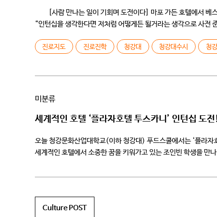
[사람 만나는 일이 기회며 도전이다] 마포 가든 호텔에서 베스
“인턴십을 생각한다면 저처럼 어떻게든 될거라는 생각으로 사전 준비
진로지도
진로진학
청강대
청강대수시
청
미분류
세계적인 호텔 ‘플라자호텔 투스카니’ 인턴십 도전!
오늘 청강문화산업대학교(이하 청강대) 푸드스쿨에서는 ‘플라자호텔
세계적인 호텔에서 소중한 꿈을 키워가고 있는 조인빈 학생을 만나 
안녕하세요, 올해로 청강대 푸드스쿨 푸드스타일리스트전공 3학년이
Culture POST