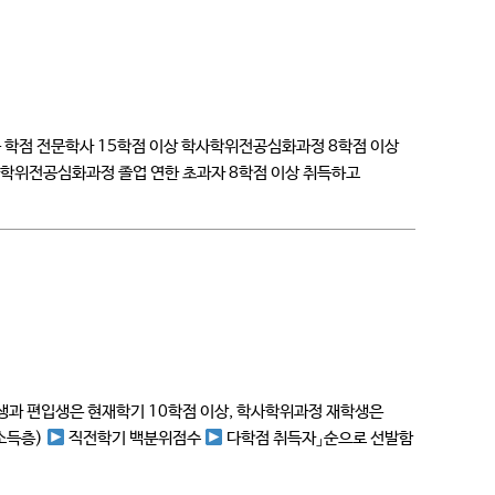
득 학점 전문학사 15학점 이상 학사학위전공심화과정 8학점 이상
학사학위전공심화과정 졸업 연한 초과자 8학점 이상 취득하고
입생과 편입생은 현재학기 10학점 이상, 학사학위과정 재학생은
소득층)
직전학기 백분위점수
다학점 취득자」순으로 선발함