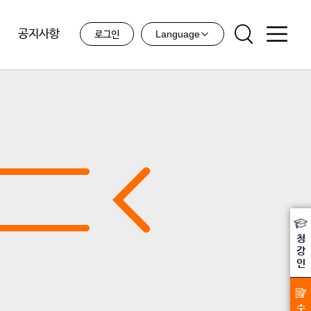
공지사항
Language
로그인
청
강
인
수