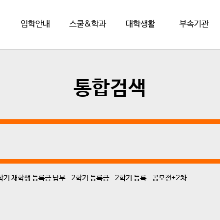
입학안내
스쿨&학과
대학생활
부속기관
통합검색
학기 재학생 등록금 납부
2학기 등록금
2학기 등록
공모전+2차