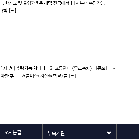
업앨범, 학사모 및 졸업가운은 해당 전공에서 11시부터 수령가능
대학 […]
11시부터 수령가능 합니다. 3. 교통안내 (무료승차) [중요] –
 주차한 후 셔틀버스(지산⇔ 학교)를 […]
오시는길