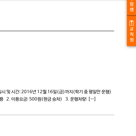
험
생
교
직
원
및 시간: 2016년 12월 16일(금)까지(학기 중 평일만 운행)
활용 2. 이용요금: 500원(현금 승차) 3. 운행차량: […]