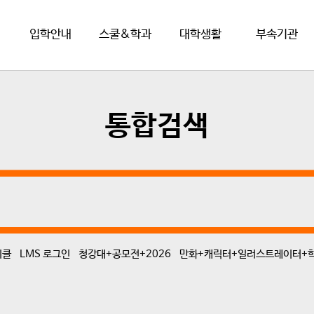
입학안내
스쿨&학과
대학생활
부속기관
통합검색
니클
LMS 로그인
청강대+공모전+2026
만화+캐릭터+일러스트레이터+