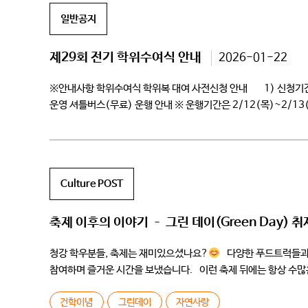
일반공지
제29회 전기 학위수여식 안내
2026-01-22
※안내사항 학위수여식 학위복 대여 사전신청 안내 1) 신청기간 : ~
운영 셔틀버스(무료) 운행 안내 ※ 운행기간은 2/12(목)~2/1
Culture POST
축제 이후의 이야기 – 그린 데이(Green Day) 
청강 학우분들, 축제는 재미있으셨나요?
다양한 푸드트럭들과 각
참여하며 즐거운 시간을 보냈습니다. 이런 축제 뒤에는 항상 수많은
정도였는데요! 금요일 아침 진행되었던 […]
건학이념
그린데이
자연사랑