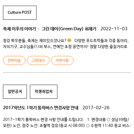
1대를 운행합니다. 당일 선착순 탑승으로 운영되며,승차 인원이 초과될 경우 […]
Culture POST
축제 이후의 이야기 – 그린 데이(Green Day) 취재기
2022-11-03
청강 학우분들, 축제는 재미있으셨나요?
다양한 푸드트럭들과 각종 동아리,
자치기구, 교수님들(!)의 부스, 연예인 초청 공연까지! 정말 다양한 즐길거리로
가득했는데요. 저도 친구들과 여러 프로그램에 참여하며 즐거운 시간을
보냈습니다. 이런 축제 뒤에는 항상 수많은 쓰레기가 남곤 하는데요. 축제
건학이념
그린데이
자연사랑
다음날, 청강대의 모습은 놀랍도록 깔끔했습니다. 모르는 사람이 보면 전날
축제가 있었다는 사실을 알기 힘들 정도였는데요! 금요일 아침 진행되었던 […]
일반공지
학생취업처
2017학년도 1학기 통학버스 변경사항 안내
2017-02-26
2017-1학기 통학버스 변경 사항 안내를 드립니다. 1. 변경내용 ○ 성남(야탑/
모란) 노선, 광주 노선: 초월역 경유(등교 시 08:00) ○ 수원역 11:40 등교 버스:
기흥역 11:40 버스(대원관광버스 대학 직행)로 대체 2. 이천터미널~이천역~