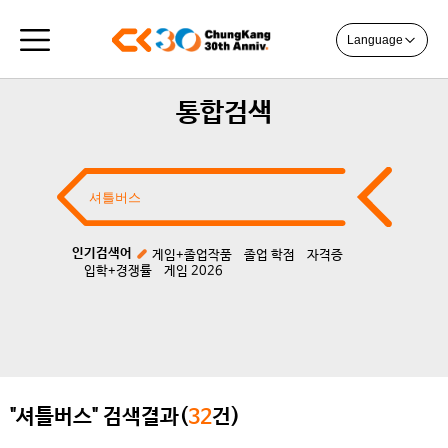
Language
통합검색
인기검색어
게임+졸업작품
졸업 학점
자격증
입학+경쟁률
게임 2026
"셔틀버스" 검색결과(
32
건)