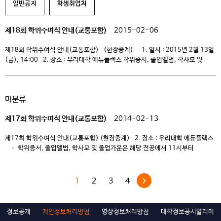
일반공지
학생취업처
제18회 학위수여식 안내(교통포함)
2015-02-06
제18회 학위수여식 안내(교통포함) (현장중계) 1. 일시 : 2015년 2월 13일
(금), 14:00 2. 장소 : 우리대학 에듀플렉스 학위증서, 졸업앨범, 학사모 및
졸업가운은 해당 전공에서 11시부터 수령가능 합니다. 3. 교통안내 (무료승차)
[ 중 요 ] 교내 주차장이 부족한 관계로 가급적 배차한 버스를 이용해 주시기
바랍니다. 승용차를 이용할 경우 대학 […]
미분류
제17회 학위수여식 안내(교통포함)
2014-02-13
제17회 학위수여식 안내(교통포함) (현장중계) 2. 장소 : 우리대학 에듀플렉스
– 학위증서, 졸업앨범, 학사모 및 졸업가운은 해당 전공에서 11시부터
수령가능 합니다. 3. 교통안내 (무료승차) [중요] – 교내 주차장이 부족한
관계로 가급적 배차한 버스를 이용해 주시기 바랍니다. – 부득이 승용차를
이용할 경우 대학 인근 지산리조트 주차장에 주차한 후 셔틀버스(지산⇔
1
2
3
4
학교)를 […]
정보공개
개인정보처리방침
영상정보처리방침
대학정보공시알리미