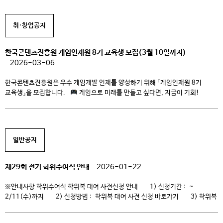
기존의 ‘여주-이천-대학’ 통학버스가 이천역을 경유하는 것으로 활용 2. […]
취·창업공지
한국콘텐츠진흥원 게임인재원 8기 교육생 모집(3월 10일까지)
2026-03-06
한국콘텐츠진흥원은 우수 게임개발 인재를 양성하기 위해 「게임인재원 8기
교육생」을 모집합니다.
게임으로 미래를 만들고 싶다면, 지금이 기회!
한국콘텐츠진흥원 게임인재원 8기 교육생 모집 현업 개발자에게 직접 배우고,
내 손으로 게임을 만들고, 국내·외 게임쇼까지 경험할 수 있는 실무 중심 교육!
“현업 수준의 실무를 배우고 싶은 분”
“내 게임을 직접 만들고 전문가
멘토링을 […]
일반공지
제29회 전기 학위수여식 안내
2026-01-22
※안내사항 학위수여식 학위복 대여 사전신청 안내 1) 신청기간 : ~
2/11(수)까지 2) 신청방법 : 학위복 대여 사전 신청 바로가기 3) 학위복
대여 기간 : 2/12(목)-2/13(금) 9:00-16:00까지 운영 셔틀버스(무료) 운행
안내 ※ 운행기간은 2/12(목)~2/13(금)일이며, 시간대 별로 45인승 버스