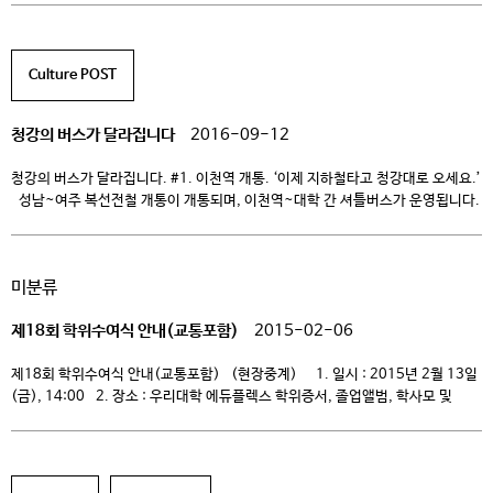
대학 셔틀버스 운행 가. 운행기간: 2017학년도 학기 중 평일 1) 이천터미널 출발
(등교): 08:20, 09:00, 09:20 2) 이천역 경유(등교): 08:30, 09:10, 09:30
3) 대학 출발(하교): 18:20, […]
Culture POST
청강의 버스가 달라집니다
2016-09-12
청강의 버스가 달라집니다. #1. 이천역 개통. ‘이제 지하철타고 청강대로 오세요.’
성남~여주 복선전철 개통이 개통되며, 이천역~대학 간 셔틀버스가 운영됩니다.
버스 이용만으로 제한적이던 대학 인근 통학 환경이 점차 개선되고 있고 있어요.
#2. 하교 버스 승차예약제! ‘스마트하게 예약하고 편안하게 하교하세요’
편리하고 안전하게~ 학교 학생들을 위한 통학버스 서비스 품질 향상을 위하여
미분류
최선을 다하겠습니다.
제18회 학위수여식 안내(교통포함)
2015-02-06
제18회 학위수여식 안내(교통포함) (현장중계) 1. 일시 : 2015년 2월 13일
(금), 14:00 2. 장소 : 우리대학 에듀플렉스 학위증서, 졸업앨범, 학사모 및
졸업가운은 해당 전공에서 11시부터 수령가능 합니다. 3. 교통안내 (무료승차)
[ 중 요 ] 교내 주차장이 부족한 관계로 가급적 배차한 버스를 이용해 주시기
바랍니다. 승용차를 이용할 경우 대학 […]