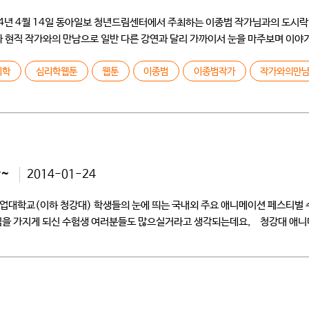
014년 4월 14일 동아일보 청년드림센터에서 주최하는 이종범 작가님과의 도
현직 작가와의 만남으로 일반 다른 강연과 달리 가까이서 눈을 마주보며 이야기
]
리학
심리학웹툰
웹툰
이종범
이종범작가
작가와의만
~
2014-01-24
대학교(이하 청강대) 학생들의 눈에 띄는 국내외 주요 애니메이션 페스티벌 
심을 가지게 되신 수험생 여러분들도 많으실거라고 생각되는데요, 청강대 애니
 직접으로 […]