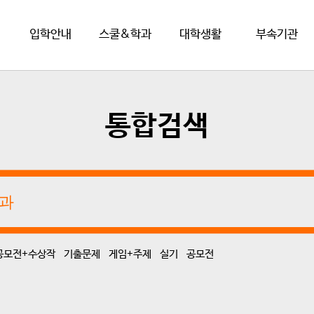
입학안내
스쿨&학과
대학생활
부속기관
통합검색
+공모전+수상작
기출문제
게임+주제
실기
공모전