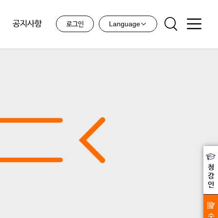
공지사항
Language
로그인
청
강
인
수