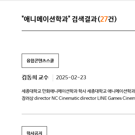
"애니메이션학과" 검색결과(
27
건)
융합콘텐츠스쿨
김동희 교수
2025-02-23
세종대학교 만화애니메이션학과 학사 세종대학교 애니메이션학과 석사 수
장려상 director NC Cinematic director LINE Games Cinema
ENM 콘텐츠 연구원 전 […]
학사공지