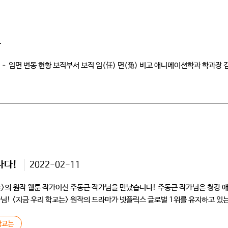
4
 – 임면 변동 현황 보직부서 보직 임(任) 면(免) 비고 애니메이션학과 학과장
나다!
2022-02-11
 학교는>의 원작 웹툰 작가이신 주동근 작가님을 만났습니다! 주동근 작가님은 청
! <지금 우리 학교는> 원작의 드라마가 넷플릭스 글로벌 1위를 유지하고 있
학교는