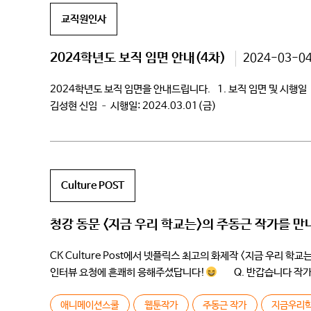
교직원인사
2024학년도 보직 임면 안내(4차)
2024-03-0
2024학년도 보직 임면을 안내드립니다. 1. 보직 임면 및 시행일
김성현 신임 – 시행일: 2024.03.01(금)
Culture POST
청강 동문 <지금 우리 학교는>의 주동근 작가를 만
CK Culture Post에서 넷플릭스 최고의 화제작 <지금 우리
인터뷰 요청에 흔쾌히 응해주셨답니다!
Q. 반갑습니다 작가님
스태프, 배우님들의 애정과 […]
애니메이션스쿨
웹툰작가
주동근 작가
지금우리