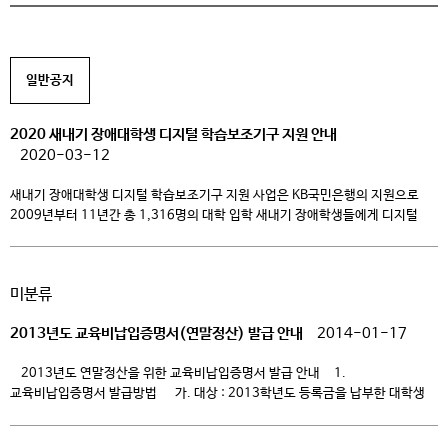
일반공지
2020 새내기 장애대학생 디지털 학습보조기구 지원 안내
2020-03-12
새내기 장애대학생 디지털 학습보조기구 지원 사업은 KB국민은행의 지원으로
2009년부터 11년간 총 1,316명의 대학 입학 새내기 장애학생들에게 디지털
학습보조기구를 지원하여 왔으며, 장애학생 역량증진 및 사회교류·소속감 증대에
기여하고 미래 인재로의 성장과정을 응원하는 사업입니다. 2020 새내기
장애대학생 디지털 학습보조기구 지원 안내 1. 지원대상: 2020년 3월 전문대학
미분류
및 일반대학교에 입학한 등록장애 대학생(신입생) ※ 지원 제외 –
방송통신대학교, 사이버대학교, 학점은행제 […]
2013년도 교육비납입증명서(연말정산) 발급 안내
2014-01-17
2013년도 연말정산을 위한 교육비납입증명서 발급 안내 1.
교육비납입증명서 발급방법 가. 대상 : 2013학년도 등록금을 납부한 대학생
나. 발급방법 : -ck4u에서 직접 출력 홈페이지( https://www.ck.ac.kr)
→login→학번/비밀번호→ck4u→학사→등록→ 출력관리→