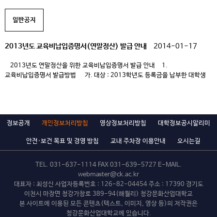
교육비납입증명서 -온라인증명서발급에서 직접 출력
증명서발급홈페이지( http://www.webminwon.com )→증명서발급→
일반공지
기관검색“청강문화산업대학교” → 인터넷발급바로가기→로그인→증명서신청
2. 기타 가. 국세청 연말정산 간소화 […]
2013년도 교육비납입증명서(연말정산) 발급 안내
2014-01-17
2013년도 연말정산을 위한 교육비납입증명서 발급 안내 1.
교육비납입증명서 발급방법 가. 대상 : 2013학년도 등록금을 납부한 대학생
나. 발급방법 : -ck4u에서 직접 출력 홈페이지( https://www.ck.ac.kr)
→login→학번/비밀번호→ck4u→학사→등록→ 출력관리→
교육비납입증명서 -온라인증명서발급에서 직접 출력
증명서발급홈페이지( http://www.webminwon.com )→증명서발급→
정보공개
개인정보처리방침
영상정보처리방침
대학정보공시알리미
기관검색“청강문화산업대학교” → 인터넷발급바로가기→로그인→증명서신청
2. 기타 가. 국세청 연말정산 간소화 […]
안전·보건 목표 및 경영 방침
교내 주차장 이용안내
오시는길
TEL.
031-637-1114
FAX 031-639-5727 E-MAIL.
webmaster@ck.ac.kr
대표자 : 최성신 사업자등록번호 : 126-82-04454 주소 : 17390 경기도
이천시 마장면 청강가창로 389-94(해월리) 청강문화산업대학교
본 사이트에 이용된 모든 콘텐츠(텍스트, 이미지, 영상 등)의 저작권은
청강문화산업대학교에 있습니다.