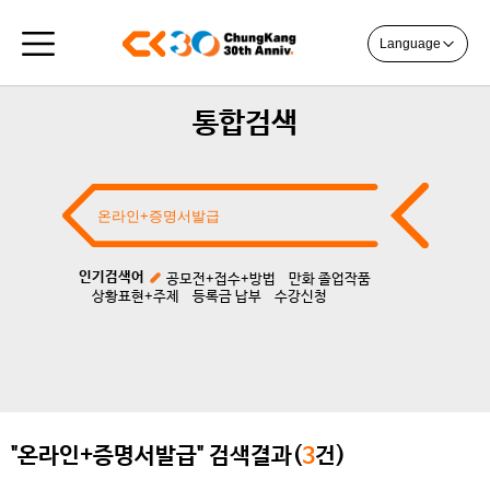
Language
통합검색
인기검색어
공모전+접수+방법
만화 졸업작품
상황표현+주제
등록금 납부
수강신청
"온라인+증명서발급" 검색결과(
3
건)