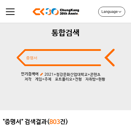
Language
통합검색
인기검색어
2021+청강문화산업대학교+콘텐츠
저작
게임+주제
포트폴리오+전형
자취방+현황
"증명서" 검색결과(
803
건)