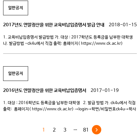
홈페이지에서 출력: 2019. 1. 20(일)이후 국세청 연말정산 간소화서비스
일반공지
홈페이지(https://www.hometax.go.kr)에서 자녀 교육비 확인을 위한 ‘소득·
세액공제자료 제공동의 신청’ 절차 진행 후 조회/출력가능 2. […]
2017년도 연말정산을 위한 교육비납입증명서 발급 안내
2018-01-15
1. 교육비납입증명서 발급방법 가. 대상 : 2017학년도 등록금을 납부한 대학생
나. 발급방법 -ck4u에서 직접 출력: 홈페이지( https://www.ck.ac.kr)
→login→학번/비밀번호→ck4u→학사→등록→출력관리→교육비납입증명서
(연말정산) -국세청 연말정산 간소화서비스 홈페이지에서 출력: 2018. 1.
15(월) 이후 국세청 연말정산 간소화서비스 홈페이지(
https://www.hometax.go.kr )에서 자녀 교육비 확인을 위한 ‘소득·
일반공지
세액공제자료 제공동의 신청’ 절차 진행 후 조회/출력가능 -기타:
증명서발급홈페이지( http://www.webminwon.com )→증명서발급→
기관검색“청강문화산업대학교” → 인터넷발급바로가기→로그인→증명서신청
2016년도 연말정산을 위한 교육비납입증명서
2017-01-19
2. 2017년 교육비납입증명서 […]
1. 대상 : 2016학년도 등록금을 납부한 대학생 2. 발급 방법 가. ck4u에서 직접
출력: 홈페이지( https://www.ck.ac.kr) →login→학번/비밀번호ck4u→학사
→등록→출력관리→교육비납입증명서 나. 국세청 연말정산 간소화 서비스(
http://www.yesone.go.kr/ )→소득공제자료조회/출력(로그인)→교육비
조회/출력
1
2
3
…
81