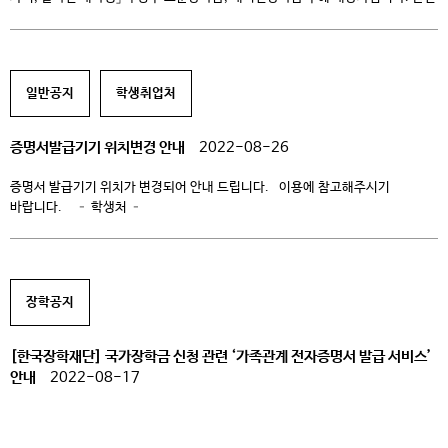
서류를 기간 내에 제출하여 주시면, 대학심사 및 해당 기관 신청 후 학기중에 지급
받을 수 있습니다. 기간내에 꼭 제출하여 주시기 바랍니다. ■ 증 명 서 -
보훈장학금 대상자: 대학 수업료등 면제 대상자 증명서 -새터민장학금 대상자:
교육지원대상자 […]
일반공지
학생취업처
증명서발급기기 위치변경 안내
2022-08-26
증명서 발급기기 위치가 변경되어 안내 드립니다. 이용에 참고해주시기
바랍니다. – 학생처 –
장학공지
[한국장학재단] 국가장학금 신청 관련 ‘가족관계 전자증명서 발급 서비스’
안내
2022-08-17