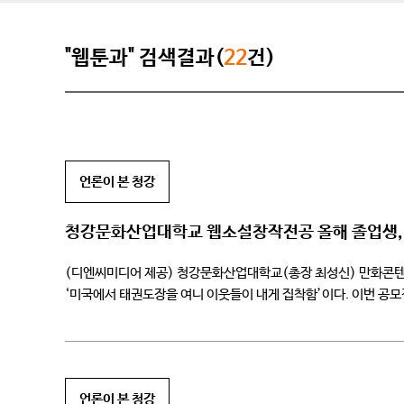
"웹툰과" 검색결과(
22
건)
언론이 본 청강
청강문화산업대학교 웹소설창작전공 올해 졸업생,
(디엔씨미디어 제공) 청강문화산업대학교(총장 최성신) 만화콘텐츠
‘미국에서 태권도장을 여니 이웃들이 내게 집착함’이다. 이번 공모전
대비 약 35% 증가했으며, 이 중 37편이 최종 수상작으로 선정됐다.
언론이 본 청강