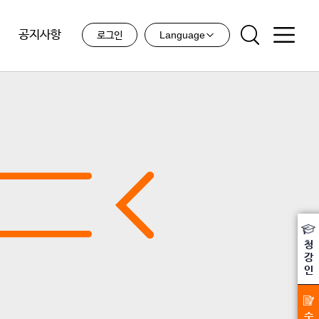
공지사항
Language
로그인
청
강
인
수