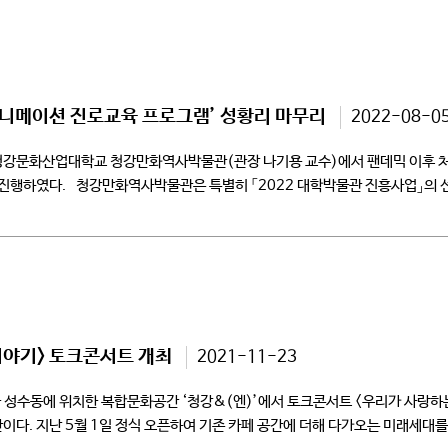
애니메이션 진로교육 프로그램’ 성황리 마무리
2022-08-0
강문화산업대학교 청강만화역사박물관(관장 나기용 교수)에서 팬데믹 이후 처
걸쳐 진행하였다. 청강만화역사박물관은 특별히 「2022 대학박물관 진흥사업」
청소년재단 산하 서희청소년문화센터, 부발청소년문화의집, 마장중학교, 광주청
이야기> 토크콘서트 개최
2021-11-23
성수동에 위치한 복합문화공간 ‘청강&(엔)’에서 토크콘서트 <우리가 사랑하는
다. 지난 5월 1일 정식 오픈하여 기존 카페 공간에 더해 다가오는 미래세대를