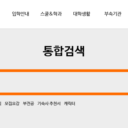
입학안내
스쿨&학과
대학생활
부속기관
통합검색
회
모집요강
부전공
기숙사 추천서
캐릭터