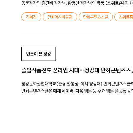
동문작가인 김칸비 작가님, 황영찬 작가님의 작품 <스위트홈>과
네이버웹툰에서 연재되어 많은 사랑은 받은 작품입니다. 또한 웹툰 
기획전
만화역사박물관
만화콘텐츠스쿨
스위트
언론이 본 청강
졸업작품전도 온라인 시대…청강대 만화콘텐츠스쿨,
청강문화산업대학교(총장 황봉성, 이하 청강대) 만화콘텐츠스쿨의 
만화콘텐츠스쿨은 매해 네이버, 다음 웹툰 등 주요 웹툰 플랫폼 공
신분인 ‘융’ 작가의 ‘그림자의 밤’이 수상하며 화제를 모으기도 […