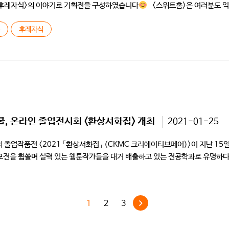
 <후레자식>의 이야기로 기획전을 구성하였습니다
<스위트홈>은 여러분도 익
<후레자식>은 김칸비, 황영찬 두분 작가님의 첫 […]
홈
후레자식
 온라인 졸업전시회 <환상서화집> 개최
2021-01-25
졸업작품전 <2021 「환상서화집」 (CKMC 크리에이티브페어)>이 지난 15
모전을 휩쓸며 실력 있는 웹툰작가들을 대거 배출하고 있는 전공학과로 유명하다.
]
1
2
3