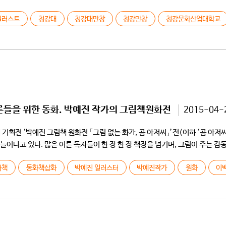
러스트 강의! 그 ‘수업이 어떻게 진행 되는가!’와 ‘학생들이 궁금해하는 질문’을
일러스트
청강대
청강대만창
청강만창
청강문화산업대학교
른들을 위한 동화. 박예진 작가의 그림책원화전
2015-04-
기획전 ‘박예진 그림책 원화전 「그림 없는 화가, 곰 아저씨」’전(이하 ‘곰 아저
어나고 있다. 많은 어른 독자들이 한 장 한 장 책장을 넘기며, 그림이 주는 감
화책
동화책삽화
박예진 일러스터
박예진작가
원화
이