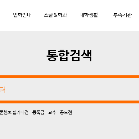
입학안내
스쿨&학과
대학생활
부속기관
통합검색
콘텐츠 실기대전
등록금
교수
공모전