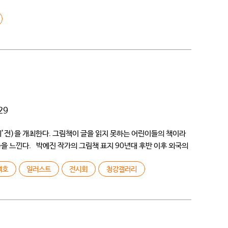
 모아 미소년 미소녀 […]
29
씨’전)을 개최한다. 그림책이 글을 읽지 못하는 어린이들의 책이라
동을 느낀다. 박예진 작가의 그림책 표지 90년대 후반 이후 외국의
백호
일러스트
전시회
청강갤러리