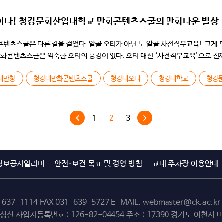
육이다! 청강문화산업대학교 만화콘텐츠스쿨의 만화다운 발상
츠스쿨은 다른 길을 걸었다. 알콜 오티가 아닌 노 알콜 사전직무교육! 그게 도
화콘텐츠스쿨은 익숙한 오티의 풍경이 없다. 오티 대신 ‘사전직무교육’으로 
대만창
청강대만화콘텐츠스쿨
청강대오티
청강대학교
청강
1
2
3
정보공시알리미
안전·보건 목표 및 경영 방침
교내 주차장 이용안내
-637-1114
FAX 031-639-5727 E-MAIL.
webmaster@ck.ac.kr
최성신 사업자등록번호 : 126-82-04454 주소 : 17390 경기도 이천