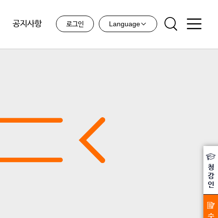
공지사항
Language
로그인
청
강
인
수