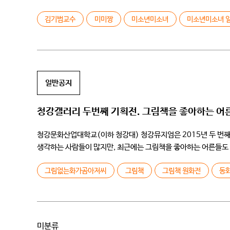
사람들에게까지 많은 화제가 되고 있는 강의이다. 미소년 미소녀 일
김기범교수
미미짱
미소년미소녀
미소년미소녀 
일반공지
청강갤러리 두번째 기획전. 그림책을 좋아하는 어
청강문화산업대학교(이하 청강대) 청강뮤지엄은 2015년 두 번째 
생각하는 사람들이 많지만, 최근에는 그림책을 좋아하는 어른들도 늘
[…]
그림없는화가곰아저씨
그림책
그림책 원화전
동
미분류