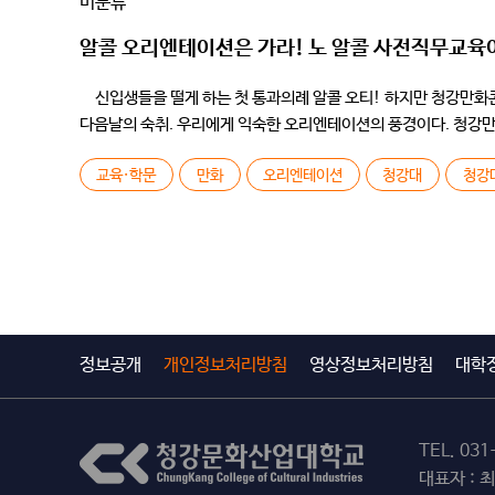
미분류
알콜 오리엔테이션은 가라! 노 알콜 사전직무교
신입생들을 떨게 하는 첫 통과의례 알콜 오티! 하지만 청강만화콘텐
다음날의 숙취. 우리에게 익숙한 오리엔테이션의 풍경이다. 청강만
크로키북을 손에 들고, […]
교육·학문
만화
오리엔테이션
청강대
청강
정보공개
개인정보처리방침
영상정보처리방침
대학
TEL.
031
대표자 : 