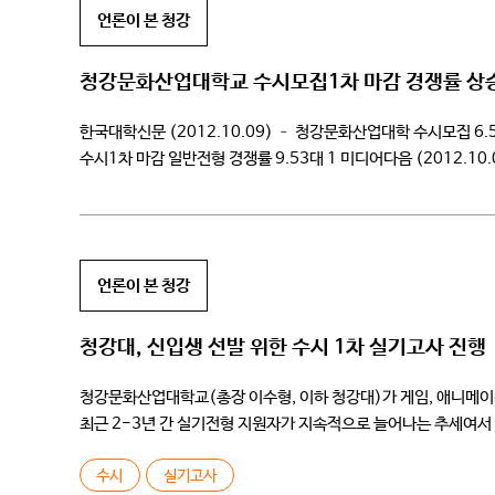
언론이 본 청강
청강문화산업대학교 수시모집1차 마감 경쟁률 상
한국대학신문 (2012.10.09) – 청강문화산업대학 수시모집 6.58
수시1차 마감 일반전형 경쟁률 9.53대 1 미디어다음 (2012.1
상승 KOREA 뉴스 (2012.10.09) – 청강문화산업대학교 수
언론이 본 청강
청강대, 신입생 선발 위한 수시 1차 실기고사 진행
청강문화산업대학교(총장 이수형, 이하 청강대)가 게임, 애니메이션
최근 2-3년 간 실기전형 지원자가 지속적으로 늘어나는 추세여서
실기전형에는 총 2,159명(애니메이션전공 643명, 웹툰만화콘텐
수시
실기고사