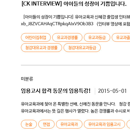
[CK INTERVIEW] 아이들의 성장이 기쁨입니다.
[아이들의 성장이 기쁩입니다] 유아교육과 신혜경 졸업생 인터뷰 인터뷰 
xb_J8ZVCAHAqCTRpkqAIxV9Ob3B3 (인터뷰 영상에
) Q학번과 자기소개 부탁드립니다 /저는 96학번입니다 학교 처음
어린이집취업
유교과경쟁률
유교과등급
유교과
청강대유교과 경쟁률
청강대유교과등급
미분류
임용고시 합격 동문의 임용특강!
2015-05-01
유아교육과에 찾아 온 특별한 선배, 신예진 동문을 만나다. 청강 캠
유아교육과에서는 뜻 깊은 행사가 열렸다. 높은 경쟁률과 수시로 
분명 꿈일 수 있는 […]
논술
면접
유아교육과
유아교육과 임용고시