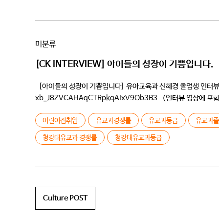
미분류
[CK INTERVIEW] 아이들의 성장이 기쁨입니다.
[아이들의 성장이 기쁩입니다] 유아교육과 신혜경 졸업생 인터뷰 인터뷰 
xb_J8ZVCAHAqCTRpkqAIxV9Ob3B3 (인터뷰 영상에
) Q학번과 자기소개 부탁드립니다 /저는 96학번입니다 학교 처음
어린이집취업
유교과경쟁률
유교과등급
유교과
청강대유교과 경쟁률
청강대유교과등급
Culture POST