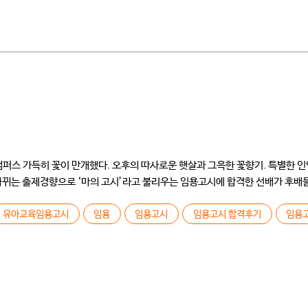
퍼스 가득히 꽃이 만개했다. 오후의 따사로운 햇살과 그윽한 꽃향기. 특별한 인연
바뀌는 출제경향으로 ‘마의 고시’라고 불리우는 임용고시에 합격한 선배가 후배
유아교육임용고시
임용
임용고시
임용고시 합격후기
임용