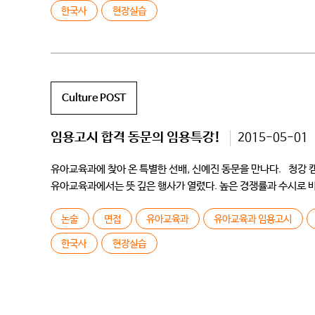
한국사
현장실습
Culture POST
임용고시 합격 동문의 임용특강!
2015-05-01
유아교육과에 찾아 온 특별한 선배, 신예진 동문을 만나다. 청강 캠
유아교육과에서는 뜻 깊은 행사가 열렸다. 높은 경쟁률과 수시로 
분명 꿈일 수 있는 […]
논술
면접
유아교육과
유아교육과 임용고시
한국사
현장실습