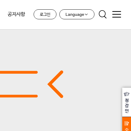
공지사항
Language
로그인
청
강
인
수