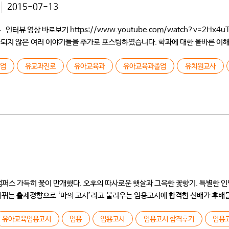
2015-07-13
영상 바로보기 https://www.youtube.com/watch?v=2Hx4uTqT
 포함되지 않은 여러 이야기들을 추가로 포스팅하였습니다. 학과에 대한 올바른 이
 개교하였을 때 입학하였고요. 유아교육과에 80명 정도 있었는데 그때는 건물도
졸업
유교과진로
유아교육과
유아교육과졸업
유치원교사
퍼스 가득히 꽃이 만개했다. 오후의 따사로운 햇살과 그윽한 꽃향기. 특별한 인연
바뀌는 출제경향으로 ‘마의 고시’라고 불리우는 임용고시에 합격한 선배가 후배
유아교육임용고시
임용
임용고시
임용고시 합격후기
임용