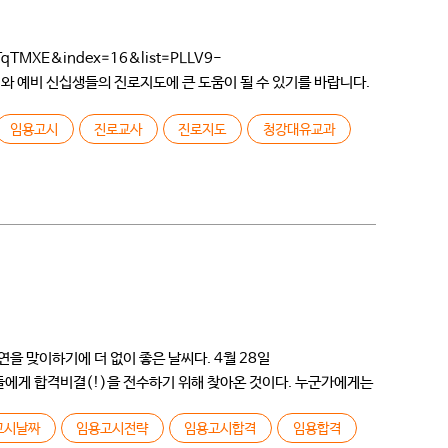
MXE&index=16&list=PLLV9-
해와 예비 신십생들의 진로지도에 큰 도움이 될 수 있기를 바랍니다.
 몇 개 없었고 […]
임용고시
진로교사
진로지도
청강대유교과
을 맞이하기에 더 없이 좋은 날씨다. 4월 28일
들에게 합격비결(!)을 전수하기 위해 찾아온 것이다. 누군가에게는
고시날짜
임용고시전략
임용고시합격
임용합격