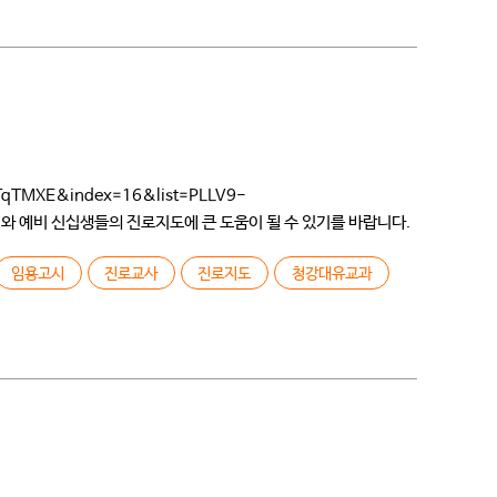
MXE&index=16&list=PLLV9-
해와 예비 신십생들의 진로지도에 큰 도움이 될 수 있기를 바랍니다.
 몇 개 없었고 […]
임용고시
진로교사
진로지도
청강대유교과