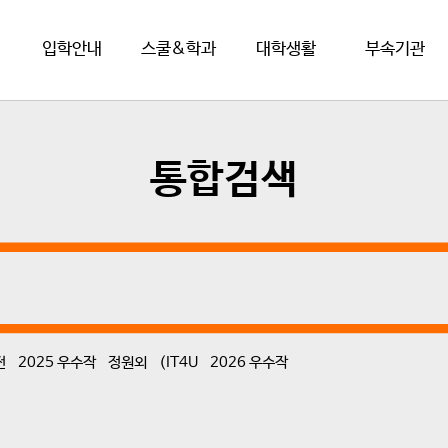
입학안내
스쿨&학과
대학생활
부속기관
통합검색
전
2025 우수작
정원외
(IT4U
2026 우수작