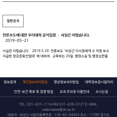
일반공지
언론보도에 대한 우리대학 공식입장 – 사실은 이렇습니다.
2019-05-21
사실은 이렇습니다. 2019.5.20. 언론보도 ‘비상근 이사장에게 수 억원 보수
지급한 청강문화산업대’ 에 대하여 교육부는 20일, 행정소송 및 행정심판을
통해 진실을 최종 가려야하는 종합감사결과(2015년-2018년 4월 학교법인 및
대학 운영)를 발표했고, 언론보도에서는 취재 없이 일부 사실이 아닌 교육부 발표
내용을 일방적으로 기사화했다. 이와 관련하여 언론보도 기사내용에서 제기된
문제들의 사실을 정확하게 밝혀 바로잡고자 한다. 1. 감사 […]
정보공개
개인정보처리방침
영상정보처리방침
대학정보공시알리미
안전·보건 목표 및 경영 방침
교내 주차장 이용안내
오시는길
TEL.
031-637-1114
FAX 031-639-5727 E-MAIL.
webmaster@ck.ac.kr
대표자 : 최성신 사업자등록번호 : 126-82-04454 주소 : 17390 경기도