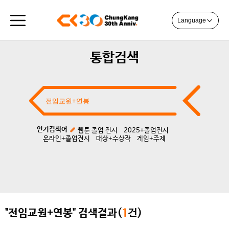
Language
통합검색
인기검색어
웹툰 졸업 전시
2025+졸업전시
온라인+졸업전시
대상+수상작
게임+주제
"전임교원+연봉" 검색결과(
1
건)