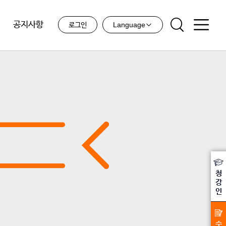
공지사항
Language
로그인
청
강
인
수