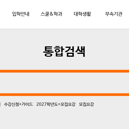
입학안내
스쿨&학과
대학생활
부속기관
통합검색
점
수강신청+가이드
2027학년도+모집요강
모집요강