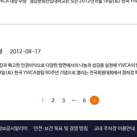
 YWCA 대상 수상 청강문화산업대학교는 오는 2012년 8월 18일(토) 한국
상
2012-08-17
감과 확고한 인권의식으로 다양한 방면에서의 나눔과 섬김을 실천해 YWCA의 
8일(토) 한국 YWCA창립 90주년 기념으로 열리는 전국회원대회에서 정희경
 […]
1
2
3
…
6
정보공시알리미
안전·보건 목표 및 경영 방침
교내 주차장 이용안내