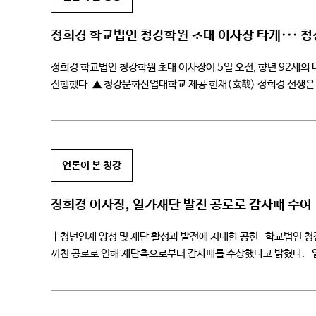
정희경 학교법인 청강학원 초대 이사장 타계···
정희경 학교법인 청강학원 초대 이사장이 5일 오전, 향년 92세의
진행했다. ▲ 청강문화산업대학교 제공 현재(玄哉) 정희경 선생은
학위를, 오하이오 노던대학교에서 교육학 명예박사 학위를 받았다. 
언론이 본 청강
정희경 이사장, 일가재단 발전 공로로 감사패 수여
ㅣ청년인재 양성 및 재단 활성과 발전에 지대한 공헌 학교법인 청
끼친 공로로 인해 재단측으로부터 감사패를 수상했다고 밝혔다. 
단체로, 지난 1989년 발족하여 올해로 30주년을 […]