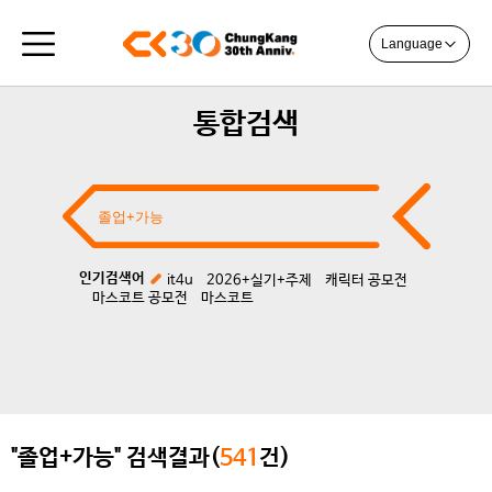
Language
통합검색
인기검색어
it4u
2026+실기+주제
캐릭터 공모전
마스코트 공모전
마스코트
"졸업+가능" 검색결과(
541
건)