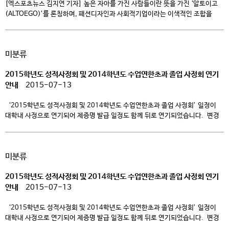
[엑스포츠뉴스 김지연 기자] 높은 자아를 가진 사람들이란 뜻을 가진 ‘알토이고
(ALTOEGO)’를 론칭하며, 패션디자인과 사회적기업이라는 이색적인 조합을
통해 자신만의 방식으로 사회적 관심사를 찾고 해결하려 노력하고 있는 젊은
패션디자이너 민승태씨 만났다. 청강대문화산업대학교 패션스쿨은 졸업한 그는
토탈패션 스타일링 역량을 갖춘 그야말로 패션계가 탐내는 ‘패션 전문인재’다.
미분류
하지만 그런 그가 졸업 후 처음 선택한 프로젝트는 패션 디자인 분야가 아니라
‘충남 당진 태극기 […]
2015학년도 성적사정회 및 2014학년도 수업연한초과 졸업 사정회 연기
안내
2015-07-13
‘2015학년도 성적사정회 및 2014학년도 수업연한초과 졸업 사정회’ 일정이
대학내 사정으로 연기되어 제증명 발급 일정도 함께 뒤로 연기되었습니다. 변경
일정은 아래 내용을 참고하여 주시기 바랍니다. – 아 래 – 1. 사정회 일시 변경
: 2015.7.13.(월) 10:00
2015.7.15.(수) 09:00 2. 증명서 발급 가능시간
: 2015.7.15.(수) 14:00 이후 3. 문의전화 : 031-639-5736
미분류
2015학년도 성적사정회 및 2014학년도 수업연한초과 졸업 사정회 연기
안내
2015-07-13
‘2015학년도 성적사정회 및 2014학년도 수업연한초과 졸업 사정회’ 일정이
대학내 사정으로 연기되어 제증명 발급 일정도 함께 뒤로 연기되었습니다. 변경
일정은 아래 내용을 참고하여 주시기 바랍니다. – 아 래 – 1. 사정회 일시 변경