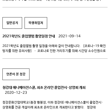
중입니다. 올해 8월 졸업예정인 재학생분들의 많은 참여 바랍니다. ■ 내용:
개인별 취업활동계획에 따른 취업컨설팅·직업훈련·일경험 지원 등의
취업지원서비스 및 수당 지급 ※ 국민취업지원제도 참여 시, 대면 상담 6회 필수
(학교 또는 한국고용서비스진흥원 이천점 방문) ■ 대상: 취업을 희망하는 25년
일반공지
학생취업처
8월 졸업예정자(26년 […]
2021학년도 졸업앨범 촬영일정 안내
2021-09-14
2021학년도 졸업앨범 촬영 일정을 아래와 같이 안내합니다. [코로나-19 확진
방지를 위한 유의사항] – 코로나로 인한 거리두기를 위해 시간당 소수인원으로
선착순 촬영예약을 진행하오니 양해 부탁드리며, 예약 10분전까지 못 오시는
분들은 촬영이 불가합니다. – 마스크는 꼭 착용하시고 오셔야 합니다. – 촬영
시작 전 체온측정에서 37.5도 이상일 경우 촬영이 불가능합니다. – 촬영장소 및
대기장소에는 각 타임 촬영 […]
언론이 본 청강
청강대 애니메이션스쿨, 최초 온라인 졸업전시·상영회 개최
2020-12-23
청강문화산업대학교(총장 황봉성, 이하 청강대) 애니메이션스쿨이 졸업전시·
상영회를 전공 개설이래 최초로 온라인으로 개최한다고 밝혔다. 청강대