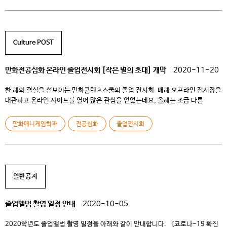
애니메이션스쿨은 1997년 첫 졸업상영회를 시작으로, 애니메이션 전문 인재로
성장한 졸업생들의 작품을 꾸준히 선보여 왔다. 올해는 당면한 코로나19 감염증
사태로 인해 새로운 형태의 졸업작품전에 대한 실험으로 ‘온라인’ 졸업전시·
상영회를 개최하기로 결정하였다. 애니메이션스쿨 졸업전시·상영회, 통칭
Culture POST
CKAS(Chungkang Animation Spectrum)의 2021학년도 주제는 “체크인
(Check-In)”이다. QR코드를 통해 […]
만화전공심화 온라인 졸업전시회 [작은 별의 초대] 개막
2020-11-20
한 해의 결실을 선보이는 만화콘텐츠스쿨의 졸업 전시회. 매해 오프라인 전시장을
대관하고 온라인 사이트를 열어 많은 관심을 얻었는데요, 올해는 조금 다른
모습을 보이고 있습니다. 코로나 19로 인해 안전을 염려하여 이번
만화애니게임학과 만화코스의 졸업 전시회는 오프라인 전시가 아닌 100%
만화애니게임학과
전공심화
졸업전시회
온라인 전시로 진행됩니다. 만화코스 전공심화 졸업전시회 [작은 별의 초대]
어린왕자를 모티브로 잡아 기획된 졸업 전시 [작은 […]
일반공지
졸업앨범 촬영 일정 안내
2020-10-05
2020학년도 졸업앨범 촬영 일정을 아래와 같이 안내합니다. [코로나-19 확진