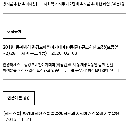
방지를 위한 유의사항] – 사회적 거리두기 2단계 유지를 위해 한 타임(30분)당
10명을 대상으로 선착순 촬영예약을 진행합니다. – 마스크는 반드시 착용해야
하며, 촬영 예약시간 10분 전까지 대기 장소로 도착해야 합니다. – 촬영 시작 전
체온측정에서 37.5도 이상일 경우 촬영이 불가능합니다. – 촬영장소 및
대기장소에는 각 타임 […]
장학공지
2019-동계방학 청강모바일아카데미(아람관) 근로학생 모집(모집일
~2/28-금까지 근로가능)
2020-02-03
안녕하세요. 청강모바일아카데미(아람관)에서 동계방학동안 함께 일할
학생분을 아래와 같이 모집하고 있습니다. ● 근무지: 청강모바일아카데미
(아람관) ● 모집인원: 1명 ● 모집기간: 모집시까지 (사전 면접 후 합격시
근로진행) ● 자격조건 – 2019학년도 2학기 국가교육근로장학생 신청자
– 근무시간과 맡은 업무에 책임을 다하는 성실하고 건강한 […]
언론이 본 청강
[패션스쿨] 청강대 패션스쿨 졸업생, 패션과 사회이슈 접목해 기부실천
2016-11-21