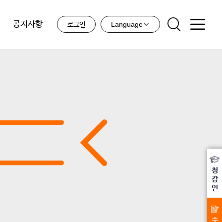
공지사항
Language
로그인
청
강
인
수