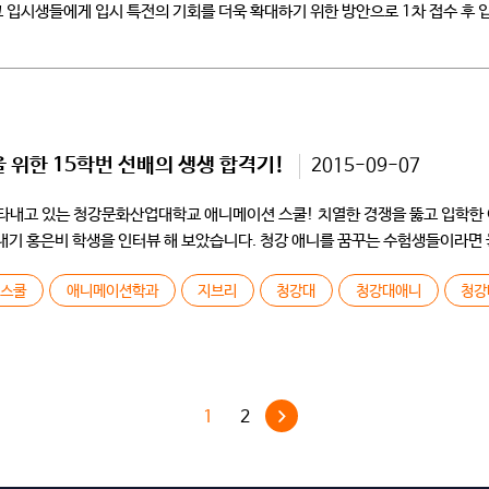
 입시생들에게 입시 특전의 기회를 더욱 확대하기 위한 방안으로 1차 접수 후 
한 15학번 선배의 생생 합격기!
2015-09-07
타내고 있는 청강문화산업대학교 애니메이션 스쿨! 치열한 경쟁을 뚫고 입학한 
기 홍은비 학생을 인터뷰 해 보았습니다. 청강 애니를 꿈꾸는 수험생들이라면
…]
션스쿨
애니메이션학과
지브리
청강대
청강대애니
청강
1
2