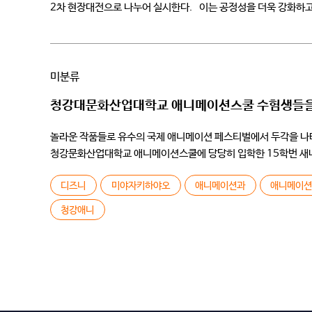
2차 현장대전으로 나누어 실시한다. 이는 공정성을 더욱 강화하고
참가할 자격을 부여한다. 2차 실기는 […]
미분류
청강대문화산업대학교 애니메이션스쿨 수험생들을 위
놀라운 작품들로 유수의 국제 애니메이션 페스티벌에서 두각을 나
청강문화산업대학교 애니메이션스쿨에 당당히 입학한 15학번 새내
달려온 청강에서의 좌충우돌 첫 학기 이야기들. Q. 안녕하세요! [
디즈니
미야자키하야오
애니메이션과
애니메이
청강애니