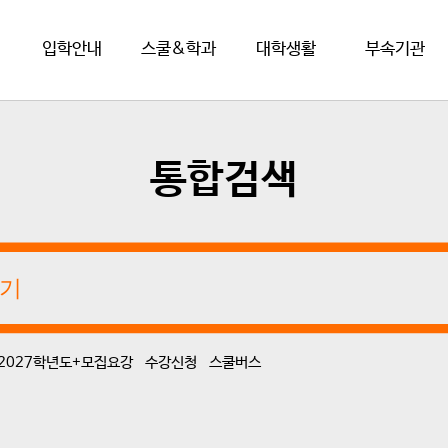
입학안내
스쿨&학과
대학생활
부속기관
통합검색
2027학년도+모집요강
수강신청
스쿨버스