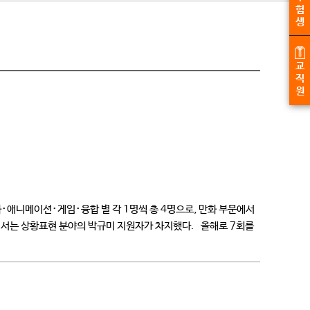
험
생
교
직
원
･애니메이션･게임･융합 별 각 1명씩 총 4명으로, 만화 부문에서
에서는 상황표현 분야의 박규미 지원자가 차지했다. 올해로 7회를