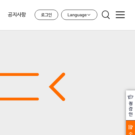
공지사항
Language
로그인
청
강
인
수