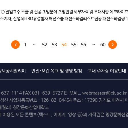
 ○ 전임교수 스쿨 및 전공 초빙분야 초빙인원 세부자격 및 우대사항 에코라이
 소지자, 산업체HRD유경험자 패션스쿨 패션스타일리스트전공 패션스타일링 1 
는 관련 수상 및 […]
1
…
52
53
54
55
56
…
60
정보공시알리미
안전·보건 목표 및 경영 방침
교내 주차장 이용안내
-637-1114
FAX 031-639-5727 E-MAIL.
webmaster@ck.ac.kr
최성신 사업자등록번호 : 126-82-04454 주소 : 17390 경기도 이천
(해월리) 청강문화산업대학교
 이용된 모든 콘텐츠(텍스트, 이미지, 영상 등)의 저작권은 청강문화산