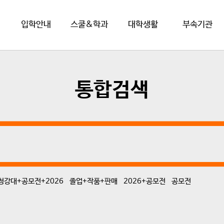
입학안내
스쿨&학과
대학생활
부속기관
통합검색
청강대+공모전+2026
졸업+작품+판매
2026+공모전
공모전