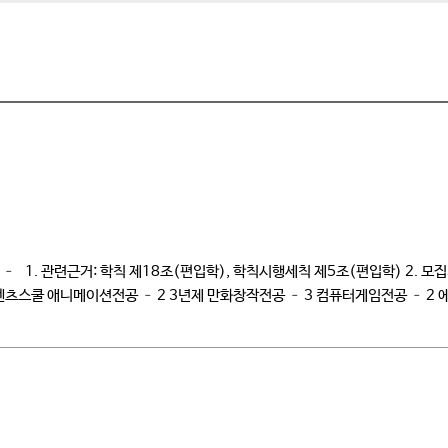
 1. 관련근거: 학칙 제18조(편입학), 학칙시행세칙 제5조(편입학) 2. 모집기간:
고 콘텐츠스쿨 애니메이션전공 – 2 3년제 만화창작전공 – 3 컴퓨터게임전공 – 