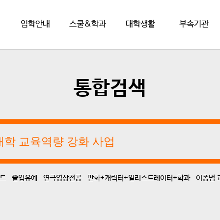
입학안내
스쿨&학과
대학생활
부속기관
통합검색
드
졸업유예
연극영상전공
만화+캐릭터+일러스트레이터+학과
이종범 