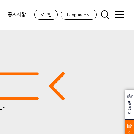
공지사항
Language
로그인
청
강
교수
인
수