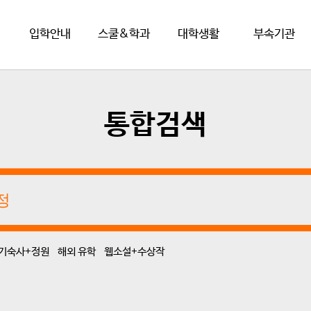
입학안내
스쿨&학과
대학생활
부속기관
통합검색
기숙사+정원
해외 유학
웹소설+수상작