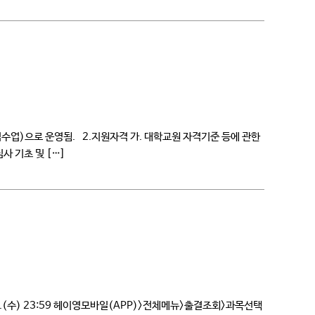
중식수업)으로 운영됨. 2.지원자격 가. 대학교원 자격기준 등에 관한
사 기초 및 […]
24.(수) 23:59 헤이영모바일(APP)>전체메뉴>출결조회>과목선택