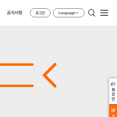
공지사항
Language
로그인
청
강
인
수