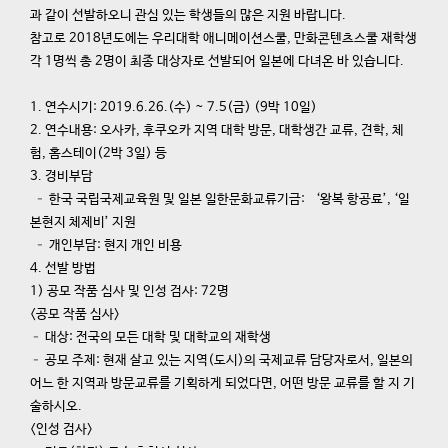
과 같이 선발하오니 관심 있는 학생들의 많은 지원 바랍니다.
참고로 2018년도에는 우리대학 애니메이션스쿨, 만화콘텐츠스쿨 재학생
각 1명씩 총 2명이 최종 대상자로 선발되어 일본에 다녀온 바 있습니다.
1. 연수시기: 2019.6.26.(수) ~ 7.5(금) (9박 10일)
2. 연수내용: 오사카, 후쿠오카 지역 대학 방문, 대학생간 교류, 견학, 체
험, 홈스테이(2박 3일) 등
3. 경비부담
– 한국 국립국제교육원 및 일본 일한문화교류기금: ‘왕복 항공료’, ‘일
본현지 체제비’ 지원
– 개인부담: 현지 개인 비용
4. 선발 방법
1) 공모 작품 심사 및 인성 검사: 72명
<공모 작품 심사>
– 대상: 전국의 모든 대학 및 대학교의 재학생
– 공모 주제: 현재 살고 있는 지역(도시)의 국제교류 담당자로서, 일본의
어느 한 지역과 방문교류를 기획하게 되었다면, 어떤 방문 교류를 할 지 기
술하시오.
<인성 검사>