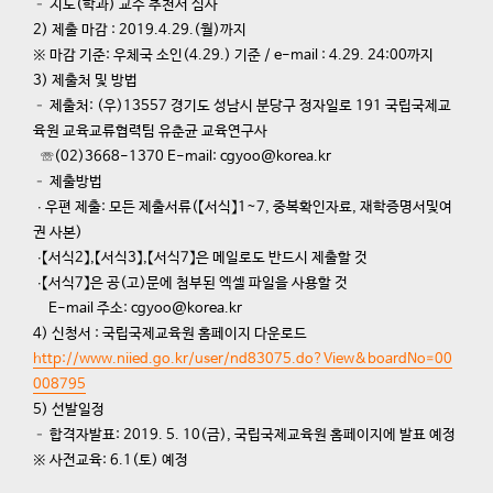
– 지도(학과) 교수 추천서 심사
2) 제출 마감 : 2019.4.29.(월)까지
※ 마감 기준: 우체국 소인(4.29.) 기준 / e-mail : 4.29. 24:00까지​
3) 제출처 및 방법
– 제출처: (우)13557 경기도 성남시 분당구 정자일로 191 국립국제교
육원 교육교류협력팀 유춘균 교육연구사
☏(02)3668-1370 E-mail: cgyoo@korea.kr
– 제출방법
∙ 우편 제출: 모든 제출서류(【서식】1~7, 중복확인자료, 재학증명서및여
권 사본)
∙【서식2】,【서식3】,【서식7】은 메일로도 반드시 제출할 것
∙【서식7】은 공(고)문에 첨부된 엑셀 파일을 사용할 것
E-mail 주소: cgyoo@korea.kr
4) 신청서 : 국립국제교육원 홈페이지 다운로드
http://www.niied.go.kr/user/nd83075.do?View&boardNo=00
008795
5) 선발일정
– 합격자발표: 2019. 5. 10(금), 국립국제교육원 홈페이지에 발표 예정
※ 사전교육: 6.1(토) 예정