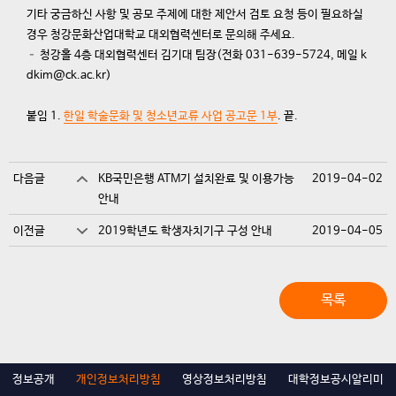
기타 궁금하신 사항 및 공모 주제에 대한 제안서 검토 요청 등이 필요하실
경우 청강문화산업대학교 대외협력센터로 문의해 주세요.
– 청강홀 4층 대외협력센터 김기대 팀장(전화 031-639-5724, 메일 k
dkim@ck.ac.kr)
붙임 1.
한일 학술문화 및 청소년교류 사업 공고문 1부
. 끝.
다음글
KB국민은행 ATM기 설치완료 및 이용가능
2019-04-02
안내
이전글
2019학년도 학생자치기구 구성 안내
2019-04-05
목록
정보공개
개인정보처리방침
영상정보처리방침
대학정보공시알리미