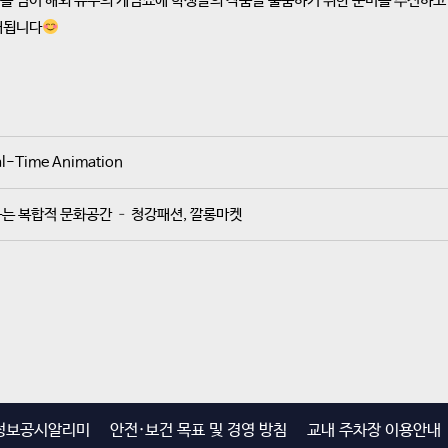
 넘어 해외 유수의 게임쇼에 학생들의 작품을 출품하기 위한 준비를 추진하고
대됩니다
Time Animation
는 복합적 문화공간 – 청강패션, 깔롱마켓
정보공시알리미
안전·보건 목표 및 경영 방침
교내 주차장 이용안내