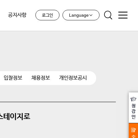
공지사항
Language
로그인
입찰정보
채용정보
개인정보공시
청
강
 스테이지로
인
수