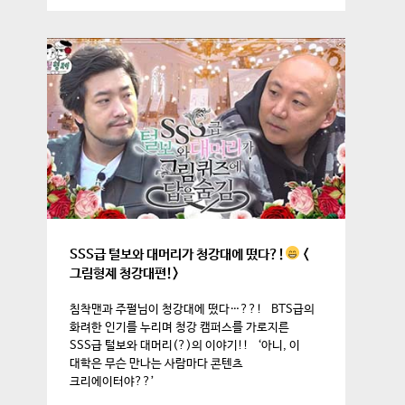
SSS급 털보와 대머리가 청강대에 떴다?!
<
그림형제 청강대편!>
침착맨과 주펄님이 청강대에 떴다…??! BTS급의
화려한 인기를 누리며 청강 캠퍼스를 가로지른
SSS급 털보와 대머리(?)의 이야기!! ‘아니, 이
대학은 무슨 만나는 사람마다 콘텐츠
크리에이터야??’