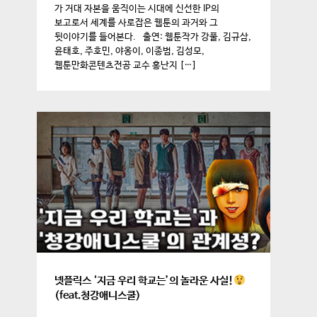
가 거대 자본을 움직이는 시대에 신선한 IP의
보고로서 세계를 사로잡은 웹툰의 과거와 그
뒷이야기를 들어본다. 출연: 웹툰작가 강풀, 김규삼,
윤태호, 주호민, 야옹이, 이종범, 김성모,
웹툰만화콘텐츠전공 교수 홍난지 […]
넷플릭스 ‘지금 우리 학교는’의 놀라운 사실!
(feat.청강애니스쿨)