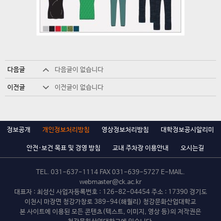
다음글
다음글이 없습니다
이전글
이전글이 없습니다
정보공개
개인정보처리방침
영상정보처리방침
대학정보공시알리미
안전·보건 목표 및 경영 방침
교내 주차장 이용안내
오시는길
TEL.
031-637-1114
FAX 031-639-5727 E-MAIL.
webmaster@ck.ac.kr
대표자 : 최성신 사업자등록번호 : 126-82-04454 주소 : 17390 경기도
이천시 마장면 청강가창로 389-94(해월리) 청강문화산업대학교
본 사이트에 이용된 모든 콘텐츠(텍스트, 이미지, 영상 등)의 저작권은