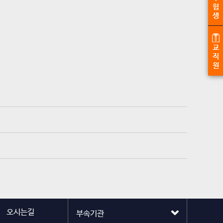
험
생
교
직
원
오시는길