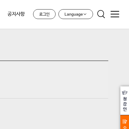
공지사항
Language
로그인
청
강
인
수