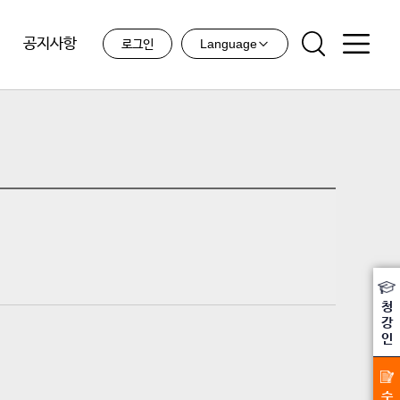
공지사항
Language
로그인
청
강
인
수