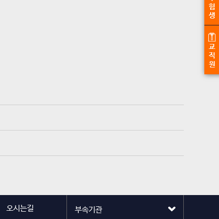
험
생
교
직
원
오시는길