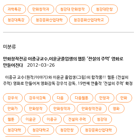
에반게리온의 서드 임팩트가 발생하는 올해! 다행히 인류는 지구에 발을 붙이고
있지만 안심할 수는 없다! 그래서 청강대가 준비했다! 인류 종말의 위험이
과학특강
만화창작과
청강대 만화창작
청강대만창
엄습해오는 올해, 이를 소재로 쓰려는 만창과 학생들을 위한 ‘인류에게 치명적인
위협 7가지’ 특강을 […]
청강대특강
청강문화산업대학
청강문화산업대학교
미분류
만화창작전공 이종규교수,이윤균졸업생의 웹툰 ‘전설의 주먹’ 영화로
만들어진다
2012-03-26
이종규 교수(원작/이야기)와 이윤균 졸업생(그림)의 합작품!! 웹툰 <전설의
주먹> 영화로 만들어져 영화감독 강우석 감독, 19번째 연출작 ‘전설의 주먹’ 확정
훌륭한 스승과 재능있는 제자가 함께 한 협업의 좋은 사례
청강문화산업대학교 만화창작전공 이종규교수(원작/이야기)와 같은 전공
강우석
강우석감독
다음
다음웹툰
만창과
만화
졸업생 이윤균작가(그림)의 웹툰 <전설의 주먹>이 한국 영화계를 대표하는
강우석 감독의 19번째 영화로 만들어진다고 해 화제다. <전설의 주먹>은 인터넷
만화가
만화창작
만화창작과
만화창작전공
영화
포털사이트 Daum의 <만화 […]
웹툰
이윤균
이종규
전설의 주먹
청강대
청강대학
청강대학교
청강만창
청강문화산업대학