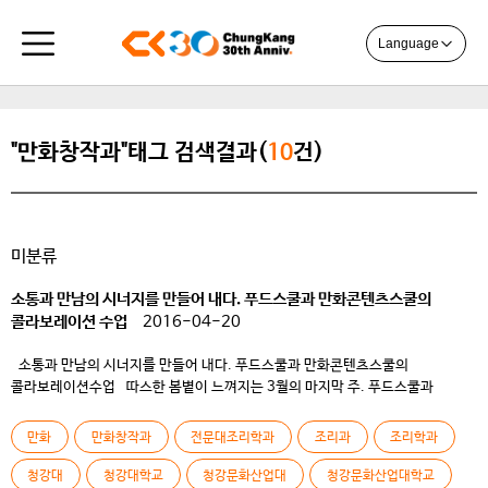
Language
"만화창작과"태그 검색결과(
10
건)
미분류
소통과 만남의 시너지를 만들어 내다. 푸드스쿨과 만화콘텐츠스쿨의
콜라보레이션 수업
2016-04-20
소통과 만남의 시너지를 만들어 내다. 푸드스쿨과 만화콘텐츠스쿨의
콜라보레이션수업 따스한 봄볕이 느껴지는 3월의 마지막 주. 푸드스쿨과
만화콘텐츠스쿨 콜라보레이션 수업에 참여하는 학생들의 표정은 기대감과
설렘으로 가득 차 있다. 작년과 재작년에 이어 세 번째로 진행된 콜라보레이션
만화
만화창작과
전문대조리학과
조리과
조리학과
수업은 스쿨 체제 전환 후 정체성을 찾아가는 과정에서 연대의식을 강화하고
시너지를 낼 수 있는 긍정적인 기회의 발판을 마련하고 있다. […]
청강대
청강대학교
청강문화산업대
청강문화산업대학교