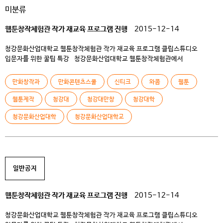
미분류
웹툰창작체험관 작가 재교육 프로그램 진행
2015-12-14
청강문화산업대학교 웹툰창작체험관 작가 재교육 프로그램 클립스튜디오
입문자를 위한 꿀팁 특강 청강문화산업대학교 웹툰창작체험관에서
「클립스튜디오 입문자를 위한 꿀팁 특강」을 진행합니다. 원고 작업 환경을
클립스튜디오로 전환하고자 하는 작가를 위한 재교육 프로그램으로, 창작자라면
만화창작과
만화콘텐츠스쿨
신티크
와콤
웹툰
누구나 수강할 수 있습니다! 수강대상 : 원고 작업 환경을 클립스튜디오로
전환하고자 하는 작가 참가비용 : 무료 모집인원 : 1회당 15~20명 (동일한
웹툰제작
청강대
청강대만창
청강대학
내용으로 2회 진행) […]
청강문화산업대학
청강문화산업대학교
일반공지
웹툰창작체험관 작가 재교육 프로그램 진행
2015-12-14
청강문화산업대학교 웹툰창작체험관 작가 재교육 프로그램 클립스튜디오