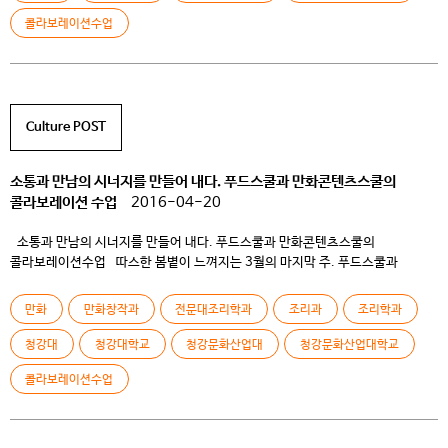
콜라보레이션수업
Culture POST
소통과 만남의 시너지를 만들어 내다. 푸드스쿨과 만화콘텐츠스쿨의
콜라보레이션 수업
2016-04-20
소통과 만남의 시너지를 만들어 내다. 푸드스쿨과 만화콘텐츠스쿨의
콜라보레이션수업 따스한 봄볕이 느껴지는 3월의 마지막 주. 푸드스쿨과
만화콘텐츠스쿨 콜라보레이션 수업에 참여하는 학생들의 표정은 기대감과
설렘으로 가득 차 있다. 작년과 재작년에 이어 세 번째로 진행된 콜라보레이션
만화
만화창작과
전문대조리학과
조리과
조리학과
수업은 스쿨 체제 전환 후 정체성을 찾아가는 과정에서 연대의식을 강화하고
시너지를 낼 수 있는 긍정적인 기회의 발판을 마련하고 있다. […]
청강대
청강대학교
청강문화산업대
청강문화산업대학교
콜라보레이션수업