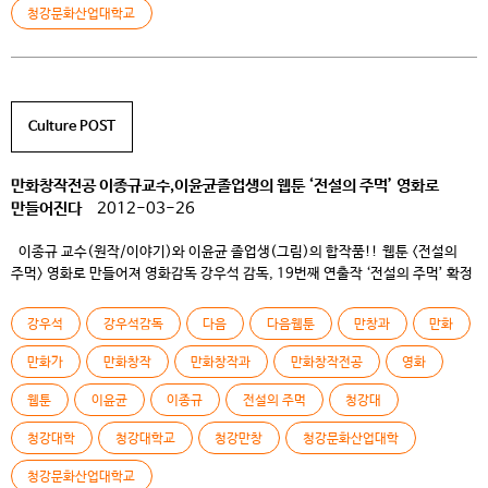
청강문화산업대학교
Culture POST
만화창작전공 이종규교수,이윤균졸업생의 웹툰 ‘전설의 주먹’ 영화로
만들어진다
2012-03-26
이종규 교수(원작/이야기)와 이윤균 졸업생(그림)의 합작품!! 웹툰 <전설의
주먹> 영화로 만들어져 영화감독 강우석 감독, 19번째 연출작 ‘전설의 주먹’ 확정
훌륭한 스승과 재능있는 제자가 함께 한 협업의 좋은 사례
청강문화산업대학교 만화창작전공 이종규교수(원작/이야기)와 같은 전공
강우석
강우석감독
다음
다음웹툰
만창과
만화
졸업생 이윤균작가(그림)의 웹툰 <전설의 주먹>이 한국 영화계를 대표하는
강우석 감독의 19번째 영화로 만들어진다고 해 화제다. <전설의 주먹>은 인터넷
만화가
만화창작
만화창작과
만화창작전공
영화
포털사이트 Daum의 <만화 […]
웹툰
이윤균
이종규
전설의 주먹
청강대
청강대학
청강대학교
청강만창
청강문화산업대학
청강문화산업대학교