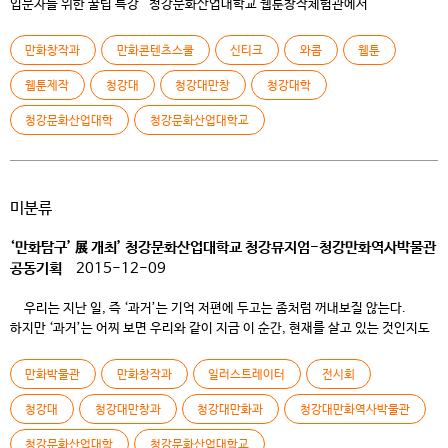
입문자를 위한 꿀팁 특강 청강문화산업대학교 웹툰창작체험관에서
「클립스튜디오 입문자를 위한 꿀팁 특강」을 진행합니다. 원고 작업 환경을
클립스튜디오로 전환하고자 하는 작가를 위한 재교육 프로그램으로, 창작자라면
만화창작과
만화콘텐츠스쿨
신티크
와콤
웹툰
누구나 수강할 수 있습니다! 수강대상 : 원고 작업 환경을 클립스튜디오로
전환하고자 하는 작가 참가비용 : 무료 모집인원 : 1회당 15~20명 (동일한
웹툰제작
청강대
청강대만창
청강대학
내용으로 2회 진행) […]
청강문화산업대학
청강문화산업대학교
미분류
‘만화탐구’ 展 개최’ 청강문화산업대학교 청강뮤지엄-청강만화역사박물관
공동기획
2015-12-09
우리는 지난 일, 즉 ‘과거’는 기억 저편에 두고는 좀처럼 꺼내보질 않는다.
하지만 ‘과거’는 어찌 보면 우리와 같이 지금 이 순간, 현재를 살고 있는 것인지도
모른다. 우리 주변의 수많은 이야기와 영화, 드라마처럼 우리는 과거를 다시
이야기하고, 분석하고, 과거 속에서 새로움을 찾으며 현재를 이야기하고 미래를
만화박물관
만화창작과
일러스트레이터
전시회
상상하곤 한다. 이러한 ‘과거’의 속성은 박물관의 작업과 동일하다. 박물관은
과거의 […]
청강대
청강대만창과
청강대만화과
청강대만화역사박물관
청강문화산업대학
청강문화산업대학교