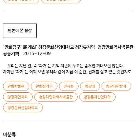
언론이 본 청강
‘만화탐구’ 展 개최’ 청강문화산업대학교 청강뮤지엄-청강만화역사박물관
공동기획
2015-12-09
우리는 지난 일, 즉 ‘과거’는 기억 저편에 두고는 좀처럼 꺼내보질 않는다.
하지만 ‘과거’는 어찌 보면 우리와 같이 지금 이 순간, 현재를 살고 있는 것인지도
모른다. 우리 주변의 수많은 이야기와 영화, 드라마처럼 우리는 과거를 다시
이야기하고, 분석하고, 과거 속에서 새로움을 찾으며 현재를 이야기하고 미래를
만화박물관
만화창작과
전시회
청강대
청강대만창과
상상하곤 한다. 이러한 ‘과거’의 속성은 박물관의 작업과 동일하다. 박물관은
과거의 […]
청강대만화과
청강대만화역사박물관
청강문화산업대학
청강문화산업대학교
미분류