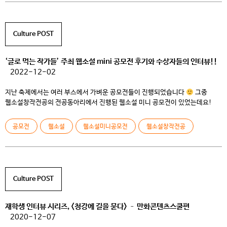
간략화된 인터랙티브연극 이라고 할 수도 […]
Culture POST
‘글로 먹는 작가들’ 주최 웹소설 mini 공모전 후기와 수상자들의 인터뷰!!
2022-12-02
지난 축제에서는 여러 부스에서 가벼운 공모전들이 진행되었습니다
그중
웹소설창작전공의 전공동아리에서 진행된 웹소설 미니 공모전이 있었는데요!
처음으로 진행된 웹소설 전공동아리의 공모전! 과연 어땠을까요? 오늘은 이
공모전의 수상자 두 분과 행사를 총괄한 동아리장을 모시고 인터뷰를 진행해
공모전
웹소설
웹소설미니공모전
웹소설창작전공
보았습니다. 이하는 동아리장 인터뷰 입니다!! Q. 글로 먹는 작가들은 어떤
동아리인가요? 저희 <글로 먹는 작가들>은 웹소설창작전공의 […]
Culture POST
재학생 인터뷰 시리즈, <청강에 길을 묻다> – 만화콘텐츠스쿨편
2020-12-07