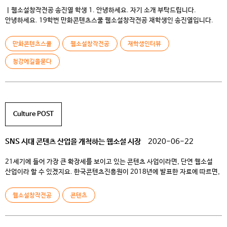
ㅣ웹소설창작전공 송진열 학생 1. 안녕하세요. 자기 소개 부탁드립니다.
안녕하세요. 19학번 만화콘텐츠스쿨 웹소설창작전공 재학생인 송진열입니다.
2. 특별히 다른 분야보다 웹소설 작가가 되고 싶었던 계기가 있을까요? 저는 어떤
콘텐츠든 좋은 이야기가 있다면 쉽게 빠집니다. 더 재밌고 취향에 맞는 이야기를
만화콘텐츠스쿨
웹소설창작전공
재학생인터뷰
쫓다보니 자연스럽게 읽는 입장에서 쓰는 입장인 작가가 됐네요. 수많은 콘텐츠
중 웹소설을 선택한 이유가 있다면 1인 창작이 […]
청강에길을묻다
Culture POST
SNS 시대 콘텐츠 산업을 개척하는 웹소설 시장
2020-06-22
21세기에 들어 가장 큰 확장세를 보이고 있는 콘텐츠 사업이라면, 단연 웹소설
산업이라 할 수 있겠지요. 한국콘텐츠진흥원이 2018년에 발표한 자료에 따르면,
국내 웹소설 시장은 2013년에 100억원 규모의 시장이었으나 5년 뒤, 2018년에
이르러서는 4000억원 규모로 40배 이상 커진 상황이라고 합니다. 그리고 현재
웹소설창작전공
콘텐츠
2020년에 이르러서도 이 확장세는 국내외를 가리지 않은 시장의 확장으로
그칠줄 모르는 상황이고요. 또한 웹소설이라는 단일 […]