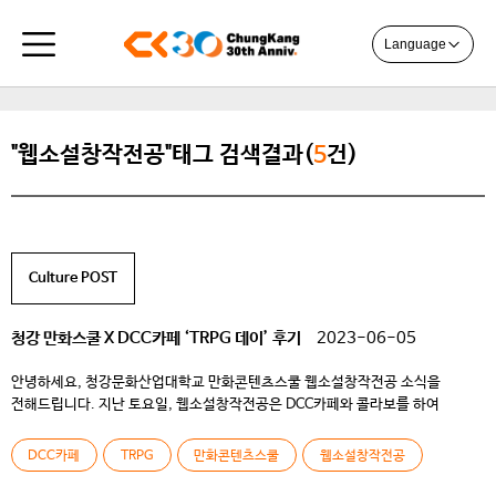
Language
"웹소설창작전공"태그 검색결과(
5
건)
Culture POST
청강 만화스쿨 X DCC카페 ‘TRPG 데이’ 후기
2023-06-05
안녕하세요, 청강문화산업대학교 만화콘텐츠스쿨 웹소설창작전공 소식을
전해드립니다. 지난 토요일, 웹소설창작전공은 DCC카페와 콜라보를 하여
TRPG데이 행사를 성공리에 진행했습니다! TRPG 는 테이블롤플레잉게임의
준말로, 말그대로 테이블에 모여 앉아 각자 분담한 역할을 연기하는 게임 입니다.
DCC카페
TRPG
만화콘텐츠스쿨
웹소설창작전공
모든 참가자가 자신이 맡을 인물을 설정하고, 서로 대화를 주고 받으면서,
즉흥적으로 이야기를 만들어나가는 것을 목표로 하지요. 그런 점에서 TRPG는