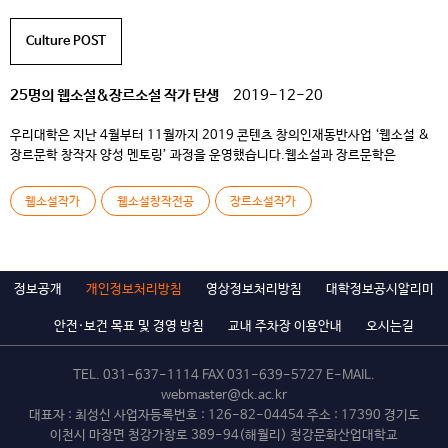
Culture POST
25명의 웹소설&장르소설 작가 탄생
2019-12-20
우리대학은 지난 4월부터 11월까지 2019 콘텐츠 창의인재동반사업 ‘웹소설 &
장르문학 창작자 양성 멘토링’ 과정을 운영했습니다.웹소설과 장르문학은
카카오페이지, 네이버시리즈, 리디북스, 조아라, 문피아 같은 디지털 플랫폼을
통해서 많은 독자들에게 사랑을 받는 문화콘텐츠입니다.
문화체육관광부,
웹소설작가
웹소설창작전공
장르소설작가
한국콘텐츠진흥원이 지원하는 ‘2019 콘텐츠 창의인재동반사업’은 문화콘텐츠
분야의 젊은 창작자를 지원하는 프로그램입니다. 우리대학은 ‘웹소설 &
장르문학’ 분야의 예비 창작자 25명을 선정해 작가, 편집자, 비평가 […]
정보공개
개인정보처리방침
영상정보처리방침
대학정보공시알리미
안전·보건 목표 및 경영 방침
교내 주차장 이용안내
오시는길
TEL.
031-637-1114
FAX 031-639-5727 E-MAIL.
webmaster@ck.ac.kr
대표자 : 최성신 사업자등록번호 : 126-82-04454 주소 : 17390 경기도
이천시 마장면 청강가창로 389-94(해월리) 청강문화산업대학교