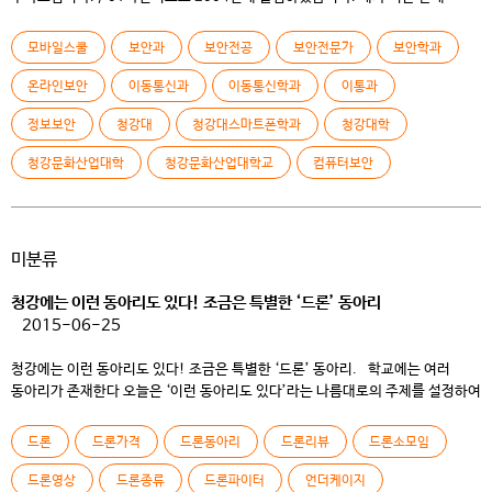
학교를 들어와서 이미 동기들과 10살 차이가 났었는데 군대 가고 케이블TV에서
영업관리, 하이닉스에서 근무도 하다가 학교에 들어와 야간에 입학하여 배우게
모바일스쿨
보안과
보안전공
보안전문가
보안학과
되었습니다. 0 Q 프로필을 보니 우리 학교를 2년 졸업하시고 방통대에서 학사
석사 따신 거네요? 하이닉스에서는 […]
온라인보안
이동통신과
이동통신학과
이통과
정보보안
청강대
청강대스마트폰학과
청강대학
청강문화산업대학
청강문화산업대학교
컴퓨터보안
미분류
청강에는 이런 동아리도 있다! 조금은 특별한 ‘드론’ 동아리
2015-06-25
청강에는 이런 동아리도 있다! 조금은 특별한 ‘드론’ 동아리. 학교에는 여러
동아리가 존재한다 오늘은 ‘이런 동아리도 있다’라는 나름대로의 주제를 설정하여
교내의 특별한 동아리를 취재해 보기로 한다. 그 주인공은 모바일 스쿨 내의
소모임인 ‘드론’동아리! 요즘 많은 화제를 낳고 있는 드론에 대하여 자세히
드론
드론가격
드론동아리
드론리뷰
드론소모임
알아보고 동아리 생성 취지와 운영 계획에 관련된 다양한 부분을 담당 교수님이신
김영훈 교수님과 동아리 […]
드론영상
드론종류
드론파이터
언더케이지