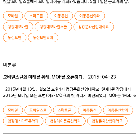
첫날 모바일스쿨에서 모바일데이를 개최하였습니다. 5월 1일은 근로자의 날.
모바일스쿨을 졸업한 많은 선배님들께서 학교를 방문하셔서 모바일데이 행사에
참여 해 주셨습니다. 졸업 후에도 학교 행사에 참여하기 모교로 찾아오신
모바일
스마트폰
이동통신
이동통신학과
선배님들의 모습속에서 왠지 모를 든든함과 소속감이 느껴져 뿌듯했습니다. ​ ​
모바일데이 행사는 1시부터 시작되어 체육대회 형식으로 진행 되었습니다. 우리
청강대모바일
청강대모바일스쿨
청강문화산업대학교
스쿨만의 룰을 정하여 점수를 얻고 선배님들과 후배들간의 끈끈한 정과 단합을
통신보안
통신보안학과
느낄 수 있는 […]
미분류
모바일스쿨의 미래를 위해, MOF를 오픈하다.
2015-04-23
2015년 4월 13일, 월요일 오후4시 청강문화산업대학교 현재1관 강당에서
2015년 모바일 오픈 포럼(이하 MOF)의 첫 자리가 마련되었다. MOF는 ‘Mobile
Open Forum’의 약자로 모바일스쿨의 교육 성과를 공유하고 전공 분야의 최신
기술을 파악하여 학생들의 교육 역량을 높이고 모바일스쿨 구성원 모두 함께 집단
모바일
모바일스쿨
스마트폰
이동통신
이동통신학과
지성 공유 시스템을 완성하기 위한 자리이다. 이날은 MOF의 오픈 세레모니로
모바일스쿨의 재학생 모두와 교수님, 행정실 […]
청강대스마트폰학과
청강대이동통신학과
청강문화산업대학교