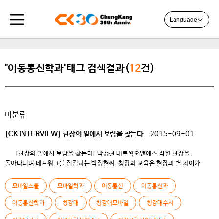
Language
"이동통신학과"태그 검색결과(
12
건)
미분류
[CK INTERVIEW] 현장의 일에서 보람을 찾는다
2015-09-01
[현장의 일에서 보람을 찾는다] 박정현 네트웍오앤에스 직원 현장을
돌아다니며 네트워크를 점검하는 박정현씨. 청강의 교육은 현장과 별 차이가
없으니 취직해서 잘 적응할 수 있다고 조언해 주었다. Q 자기소개를
부탁드립니다. / 09학번입니다 13년도 2월에 졸업했습니다. 졸업한지 3년차가
모바일스쿨
모바일학과
이동통신
이동통신과
되었죠. 모바일스쿨 이동통신전공에서 공부했습니다. 제가 지금 하고 있는 일은
고객들의 이동전화와 관련되어 있는 부분입니다. 저는 지하중계기를 […]
이동통신학과
청강대
청강대모바일
청강대수시