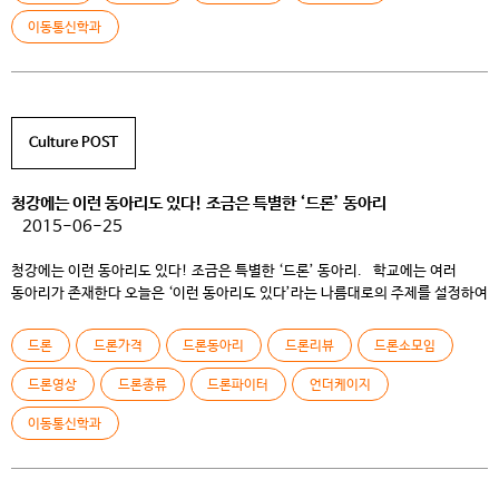
이동통신학과
Culture POST
청강에는 이런 동아리도 있다! 조금은 특별한 ‘드론’ 동아리
2015-06-25
청강에는 이런 동아리도 있다! 조금은 특별한 ‘드론’ 동아리. 학교에는 여러
동아리가 존재한다 오늘은 ‘이런 동아리도 있다’라는 나름대로의 주제를 설정하여
교내의 특별한 동아리를 취재해 보기로 한다. 그 주인공은 모바일 스쿨 내의
소모임인 ‘드론’동아리! 요즘 많은 화제를 낳고 있는 드론에 대하여 자세히
드론
드론가격
드론동아리
드론리뷰
드론소모임
알아보고 동아리 생성 취지와 운영 계획에 관련된 다양한 부분을 담당 교수님이신
김영훈 교수님과 동아리 […]
드론영상
드론종류
드론파이터
언더케이지
이동통신학과