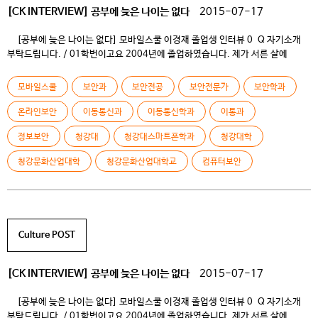
[CK INTERVIEW] 공부에 늦은 나이는 없다
2015-07-17
[공부에 늦은 나이는 없다] 모바일스쿨 이경재 졸업생 인터뷰 0 Q 자기소개
부탁드립니다. / 01학번이고요 2004년에 졸업하였습니다. 제가 서른 살에
학교를 들어와서 이미 동기들과 10살 차이가 났었는데 군대 가고 케이블TV에서
영업관리, 하이닉스에서 근무도 하다가 학교에 들어와 야간에 입학하여 배우게
모바일스쿨
보안과
보안전공
보안전문가
보안학과
되었습니다. 0 Q 프로필을 보니 우리 학교를 2년 졸업하시고 방통대에서 학사
석사 따신 거네요? 하이닉스에서는 […]
온라인보안
이동통신과
이동통신학과
이통과
정보보안
청강대
청강대스마트폰학과
청강대학
청강문화산업대학
청강문화산업대학교
컴퓨터보안
Culture POST
[CK INTERVIEW] 공부에 늦은 나이는 없다
2015-07-17
[공부에 늦은 나이는 없다] 모바일스쿨 이경재 졸업생 인터뷰 0 Q 자기소개
부탁드립니다. / 01학번이고요 2004년에 졸업하였습니다. 제가 서른 살에