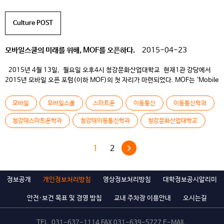
Culture POST
모바일스쿨의 미래를 위해, MOF를 오픈하다.
2015-04-23
2015년 4월 13일, 월요일 오후4시 청강문화산업대학교 현재1관 강당에서
2015년 모바일 오픈 포럼(이하 MOF)의 첫 자리가 마련되었다. MOF는 ‘Mobile
Open Forum’의 약자로 모바일스쿨의 교육 성과를 공유하고 전공 분야의 최신
기술을 파악하여 학생들의 교육 역량을 높이고 모바일스쿨 구성원 모두 함께 집단
모바일
모바일스쿨
스마트폰
이동통신
이동통신학과
지성 공유 시스템을 완성하기 위한 자리이다. 이날은 MOF의 오픈 세레모니로
모바일스쿨의 재학생 모두와 교수님, 행정실 […]
청강대스마트폰학과
청강대이동통신학과
청강문화산업대학교
1
2
정보공개
개인정보처리방침
영상정보처리방침
대학정보공시알리미
안전·보건 목표 및 경영 방침
교내 주차장 이용안내
오시는길
TEL.
031-637-1114
FAX 031-639-5727 E-MAIL.