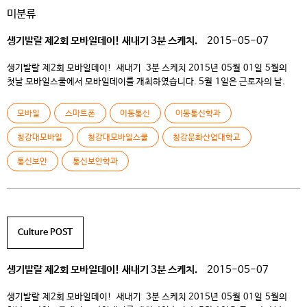
미분류
생기발랄 제2회 모바일데이! 새내기 3분 스케치.
2015-05-07
생기발랄 제2회 모바일데이! 새내기 3분 스케치 2015년 05월 01일 5월의
첫날 모바일스쿨에서 모바일데이를 개최하였습니다. 5월 1일은 근로자의 날.
모바일스쿨을 졸업한 많은 선배님들께서 학교를 방문하셔서 모바일데이 행사에
참여 해 주셨습니다. 졸업 후에도 학교 행사에 참여하기 모교로 찾아오신
모바일
스마트폰
이동통신
이동통신학과
선배님들의 모습속에서 왠지 모를 든든함과 소속감이 느껴져 뿌듯했습니다. ​ ​
모바일데이 행사는 1시부터 시작되어 체육대회 형식으로 진행 되었습니다. 우리
청강대모바일
청강대모바일스쿨
청강문화산업대학교
스쿨만의 룰을 정하여 점수를 얻고 선배님들과 후배들간의 끈끈한 정과 단합을
통신보안
통신보안학과
느낄 수 있는 […]
Culture POST
생기발랄 제2회 모바일데이! 새내기 3분 스케치.
2015-05-07
생기발랄 제2회 모바일데이! 새내기 3분 스케치 2015년 05월 01일 5월의