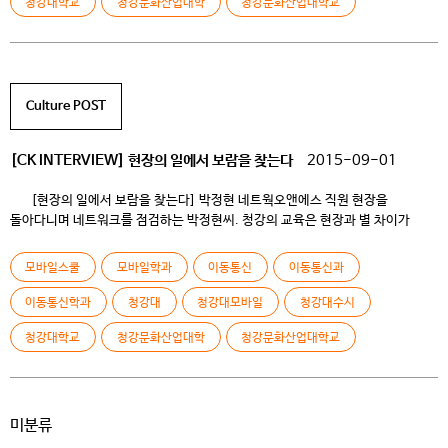
청강대학교
청강문화산업대학
청강문화산업대학교
Culture POST
[CK INTERVIEW] 현장의 일에서 보람을 찾는다
2015-09-01
[현장의 일에서 보람을 찾는다] 박정현 네트웍오앤에스 직원 현장을
돌아다니며 네트워크를 점검하는 박정현씨. 청강의 교육은 현장과 별 차이가
없으니 취직해서 잘 적응할 수 있다고 조언해 주었다. Q 자기소개를
부탁드립니다. / 09학번입니다 13년도 2월에 졸업했습니다. 졸업한지 3년차가
모바일스쿨
모바일학과
이동통신
이동통신과
되었죠. 모바일스쿨 이동통신전공에서 공부했습니다. 제가 지금 하고 있는 일은
고객들의 이동전화와 관련되어 있는 부분입니다. 저는 지하중계기를 […]
이동통신학과
청강대
청강대모바일
청강대수시
청강대학교
청강문화산업대학
청강문화산업대학교
미분류