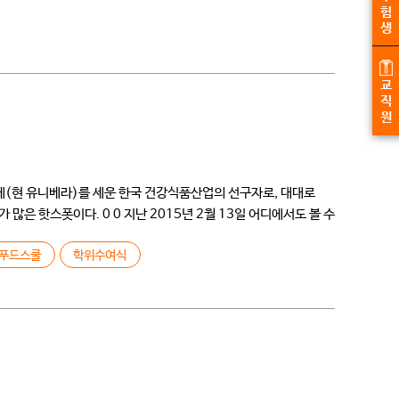
험
생
교
직
원
에(현 유니베라)를 세운 한국 건강식품산업의 선구자로, 대대로
 핫스폿이다. 0 0 지난 2015년 2월 13일 어디에서도 볼 수
푸드스쿨
학위수여식