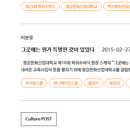
제23회 학위수여식
청강문화산업대학교
학사학위전공
미분류
그곳에는 뭔가 특별한 것이 있었다
2015-02-2
청강문화산업대학교 제18회 학위수여식 현장 스케치 “그곳에는 뭔
내려온 교육사업의 뜻을 펼치기 위해 청강문화산업대학교를 설립했다.
없는 […]
뮤지컬스쿨
애니매이션스쿨
졸업식
청강대
Culture POST