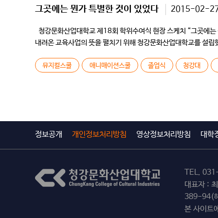
그곳에는 뭔가 특별한 것이 있었다
2015-02-2
청강문화산업대학교 제18회 학위수여식 현장 스케치 “그곳에는 뭔
내려온 교육사업의 뜻을 펼치기 위해 청강문화산업대학교를 설립했다.
없는 […]
뮤지컬스쿨
애니매이션스쿨
졸업식
청강대
정보공개
개인정보처리방침
영상정보처리방침
대학
TEL.
031
대표자 : 
389-94
본 사이트에