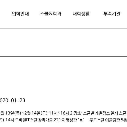
입학안내
스쿨&학과
대학생활
부속기관
020-01-23
 13일(목)~2월 14일(금) 11시~16시 2.장소: 스쿨별 개별장소 일시 스쿨 
) 14시 모바일IT스쿨 창작마을 221호 영상관 ‘봄’ 푸드스쿨 어울림관 5층