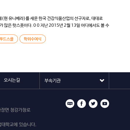
에(현 유니베라)를 세운 한국 건강식품산업의 선구자로, 대대로
 핫스폿이다. 0 0 지난 2015년 2월 13일 어디에서도 볼 수
푸드스쿨
학위수여식
오시는길
시 마장면 청강가창로
업대학교에 있습니다.