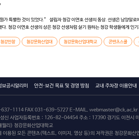
7
가 특별한 것이 있었다.” 설립자 청강 이연호 선생의 동상. 선생은 남양알로
 청강 이연호 선생의 상은 청강 선생처럼 살기 원하는 청강 학생들에게 인기가 많은
청강만창
청강문화산업대
청강문화산업대학교
콘텐츠스쿨
정보공시알리미
안전·보건 목표 및 경영 방침
교내 주차장 이용안내
-637-1114
FAX 031-639-5727 E-MAIL.
webmaster@ck.ac.kr
최성신 사업자등록번호 : 126-82-04454 주소 : 17390 경기도 이천
(해월리) 청강문화산업대학교
 이용된 모든 콘텐츠(텍스트, 이미지, 영상 등)의 저작권은 청강문화산