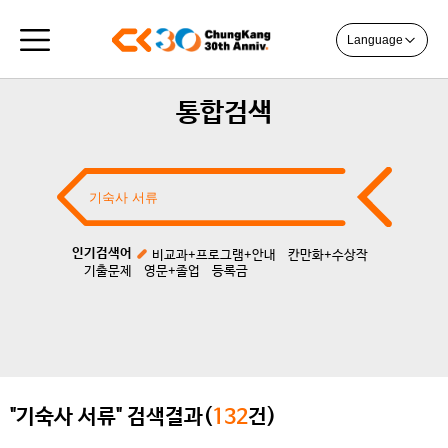
Language
통합검색
인기검색어
비교과+프로그램+안내
칸만화+수상작
기출문제
영문+졸업
등록금
"기숙사 서류" 검색결과(
132
건)