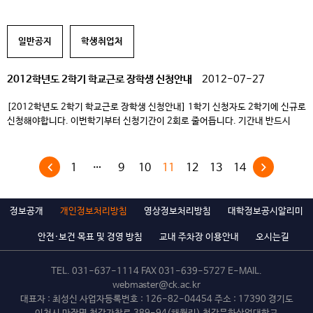
∼ 8.10(금) 2. 동계방학 : 11.20(화) ∼ 11.30(금)
신청 세부사항 1.
소득요건 – 1순위 : 소득 3분위 이하 (기초생활수급자, 차상위계층) – 2순위 :
소득 5분위 이하 – 3순위 : 소득 7분위 이하 […]
일반공지
학생취업처
2012학년도 2학기 학교근로 장학생 신청안내
2012-07-27
[2012학년도 2학기 학교근로 장학생 신청안내] 1학기 신청자도 2학기에 신규로
신청해야합니다. 이번학기부터 신청기간이 2회로 줄어듭니다. 기간내 반드시
신청할 수 있도록 준비 하시기 바랍니다.
신청기간 1. 정규학기 : 8.1(수)
∼ 8.10(금) 2. 동계방학 : 11.20(화) ∼ 11.30(금)
신청 세부사항 1.
소득요건 – 1순위 : 소득 3분위 이하 (기초생활수급자, 차상위계층) – 2순위 :
1
…
9
10
11
12
13
14
소득 5분위 이하 – 3순위 : 소득 7분위 이하 […]
정보공개
개인정보처리방침
영상정보처리방침
대학정보공시알리미
안전·보건 목표 및 경영 방침
교내 주차장 이용안내
오시는길
TEL.
031-637-1114
FAX 031-639-5727 E-MAIL.
webmaster@ck.ac.kr
대표자 : 최성신 사업자등록번호 : 126-82-04454 주소 : 17390 경기도