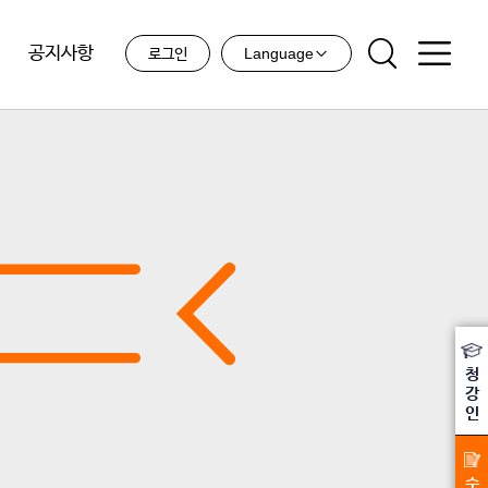
공지사항
Language
로그인
청
강
인
수