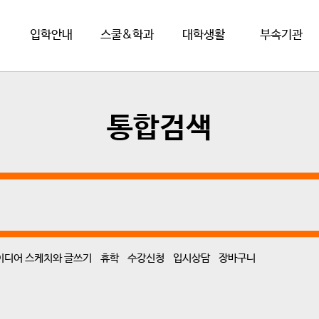
입학안내
스쿨&학과
대학생활
부속기관
통합검색
이디어 스케치와 글쓰기
휴학
수강신청
입시상담
장바구니