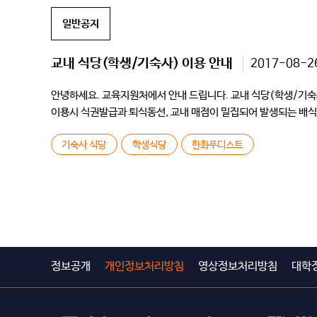
일반공지
교내 식당(학생/기숙사) 이용 안내
2017-08-2
안녕하세요. 교육지원처에서 안내 드립니다. 교내 식당(학생/기숙사
이용시 식권발급과 퇴식동선, 교내 매점이 밀집되어 발생되는 배식지
이전) CU 편의점 입점(어117호) 2.학생식당 퇴식구 및 음수장 위
기숙사 식당
학생식당
한화푸디스트
정보공개
개인정보처리방침
영상정보처리방침
대학