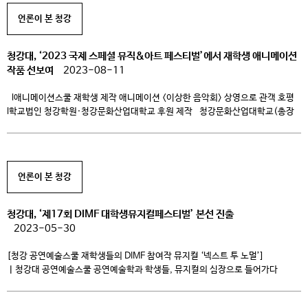
무슨 계절~? 독서의 계절?! 아니죠, 아니죠! 가을은 […]
언론이 본 청강
청강대, ‘2023 국제 스페셜 뮤직&아트 페스티벌’에서 재학생 애니메이션
작품 선보여
2023-08-11
l애니메이션스쿨 재학생 제작 애니메이션 <이상한 음악회> 상영으로 관객 호평
l학교법인 청강학원·청강문화산업대학교 후원 제작 청강문화산업대학교(총장
최성신)는 지난 2일~5일 스페셜올림픽코리아에서 주최한 ‘2023 국제 스페셜
뮤직&아트 페스티벌’에서 청강대 애니메이션스쿨 재학생 작품을 선보여 호평을
얻었다. 올해로 10주년을 맞이한 ‘국제 스페셜 뮤직&아트 페스티벌’은 전 세계
유일의 발달장애인 문화예술 축제로 국내·외 발달장애 아티스트, 예술계
언론이 본 청강
거장들로 구성된 멘토, 자원봉사단 […]
청강대, ‘제17회 DIMF 대학생뮤지컬페스티벌’ 본선 진출
2023-05-30
[청강 공연예술스쿨 재학생들의 DIMF 참여작 뮤지컬 ‘넥스트 투 노멀’]
ㅣ청강대 공연예술스쿨 공연예술학과 학생들, 뮤지컬의 심장으로 들어가다
청강문화산업대학교(총장 최성신, 이하 청강대) 공연예술스쿨 공연예술학과
학생들이 2023년 5월 19일부터 6월 5일까지 대구에서 개최되는 제17회 대구