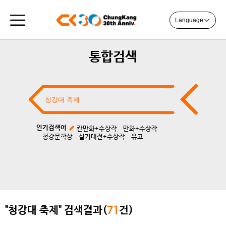
Language
통합검색
인기검색어
칸만화+수상작
만화+수상작
청강문학상
실기대전+수상작
유고
"청강대 축제" 검색결과(
71
건)