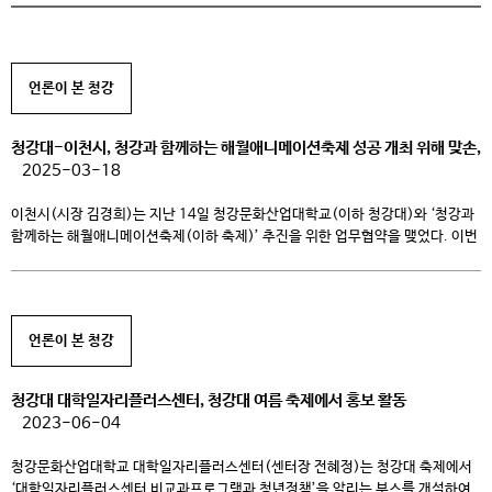
언론이 본 청강
청강대-이천시, 청강과 함께하는 해월애니메이션축제 성공 개최 위해 맞손,
2025-03-18
이천시(시장 김경희)는 지난 14일 청강문화산업대학교(이하 청강대)와 ‘청강과
함께하는 해월애니메이션축제(이하 축제)’ 추진을 위한 업무협약을 맺었다. 이번
협약은 이천시와 청강대는 앞으로 축제 육성을 위해 필요한 자원과 예산 확보에
공동으로 노력하고 축제 추진의 안정적 운영과 관리 및 창작 프로그램 개발에
상호 협력한다는 것을 주요 내용으로 한다. 업무협약식에는 김경희 이천시장과
최성신 청강대 총장, 김성현 청강대 산학협력단장을 비롯한 축제 관계자들이 […]
언론이 본 청강
청강대 대학일자리플러스센터, 청강대 여름 축제에서 홍보 활동
2023-06-04
청강문화산업대학교 대학일자리플러스센터(센터장 전혜정)는 청강대 축제에서
‘대학일자리플러스센터 비교과프로그램과 청년정책’을 알리는 부스를 개설하여