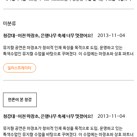
재학생들과 직접 만나 소통했다고 9일 밝혔다. 이번 청강대 여름 축제는 지난
코로나 사태 장기화로 오랜 시간 중단됐다 재개된 축제인 만큼 많은 인파가
몰렸다고 회사 관계자는 전했다. 축제 현장에는 재학생뿐만 아니라 지역청년들도
미분류
다수 함께했다. 청강대 대학일자리플러스센터는 이번 축제에서 대학 내
센터홍보와 청년정책홍보를 담당하는 […]
청강대-이천 마장초, 은행나무 축제 너무 멋졌어요!
2013-11-04
뮤지컬 공연은 마장초가 창의적 인재 육성을 목적으로 도입, 운영하고 있는
특색수업인 뮤지컬 수업을 바탕으로 꾸며졌다. 이 수업에는 마장초와 상호 파트너
쉽 관계를 유지해 오고 있는 인근 청강문화산업대 뮤지컬 전공 대학생들이 멘토로
참여, 많은 도움을 주고 있다. 마장초 장성량 교장은 “조만간 뮤지컬 교육프로그램
일러스트레이터
운영을 지원하고 있는 청강대와 MOU를 체결, 보다 적극적으로 지역사회
교육자원을 흡수, 활용하면서 창조적 […]
언론이 본 청강
청강대-이천 마장초, 은행나무 축제 너무 멋졌어요!
2013-11-04
뮤지컬 공연은 마장초가 창의적 인재 육성을 목적으로 도입, 운영하고 있는
특색수업인 뮤지컬 수업을 바탕으로 꾸며졌다. 이 수업에는 마장초와 상호 파트너