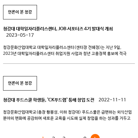
국제뮤지컬 페스티벌(이하 DIMF)의 대학생뮤지컬페스티벌에 참가한다.
DIMF는 전 세계가 주목하는 아시아 최초의 국제뮤지컬페스티벌로 페스티벌 전체
언론이 본 청강
기간 동안 7편의 공식초청작과 4편의 […]
청강대 대학일자리플러스센터, JOB 서포터즈 4기 발대식 개최
2023-05-17
청강문화산업대학교 대학일자리플러스센터(센터장 전혜정)는 지난 9일,
2023년 대학일자리플러스센터 취업지원 사업과 청년 고용정책 홍보에 적극
나서기 위한 <대학일자리플러스센터 JOB 서포터즈 4기 발대식>을 개최했다고
밝혔다. 청강대 대학일자리플러스센터는 서류전형 및 면접전형을 거쳐 5명의
JOB 서포터즈를 선발하였고, 오는 10월까지 6개월간 대학일자리플러스센터의
사업과 다양한 취·창업 지원 정책을 홍보하는 한편 청강축제, 지역취업박람회 등
언론이 본 청강
여러 활동을 지원하는 온·오프라인 홍보대사의 역할을 하게 된다. […]
청강대 푸드스쿨 학생들, `CK푸드랩` 통해 창업 도전
2022-11-11
청강문화산업대학교(총장 황봉성, 이하 청강대) 푸드스쿨은 급변하는 외식산업
분야의 변화에 공감하며 새로운 교육을 시도해 실제 창업을 하는 성과를 거두고
있다고 밝혔다. 3년 6학기 동안 기술 교육은 줄이고 학생 주도적으로
소통협력에 기반 한 창의적 문제해결 형 프로젝트 교육을 지속적으로 진행하고
있는 것이 대표적이다. 이는 학생들이 스스로 팀을 구성하여 외식산업 분야의