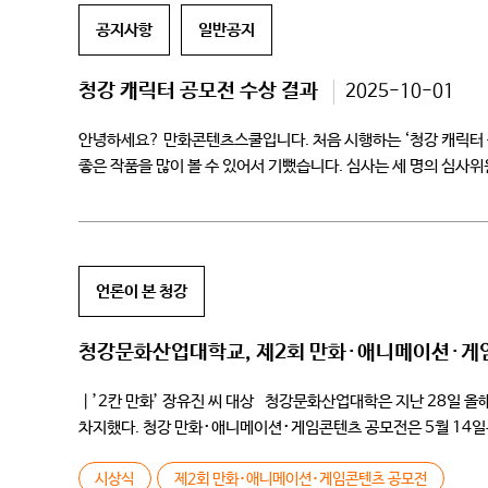
공지사항
일반공지
청강 캐릭터 공모전 수상 결과
2025-10-01
안녕하세요? 만화콘텐츠스쿨입니다. 처음 시행하는 ‘청강 캐릭터 
좋은 작품을 많이 볼 수 있어서 기뻤습니다. 심사는 세 명의 심사위
모범캐릭터와 퍼리일 경우엔 디자인적 완성도를, 하찮은 […]
언론이 본 청강
청강문화산업대학교, 제2회 만화･애니메이션･게
｜’2칸 만화’ 장유진 씨 대상 청강문화산업대학은 지난 28일 
차지했다. 청강 만화･애니메이션･게임콘텐츠 공모전은 5월 14일부
게임 컨셉 아트, 게임 제작 결과물, 게임 기획, […]
시상식
제2회 만화･애니메이션･게임콘텐츠 공모전