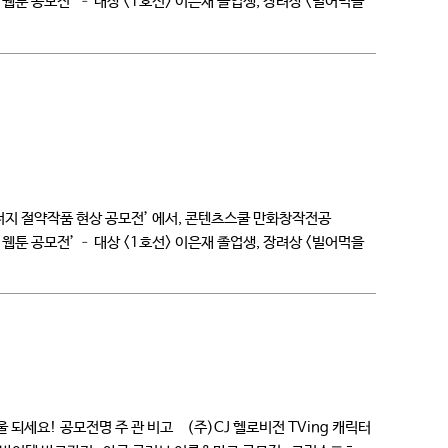
툰 공모전’ – 대상 <1호선> 이은재 졸업생, 장려상 <빌어먹을
너지 절약작품 현상 공모전’ 에서, 콘텐츠스쿨 만화창작전공
툰 공모전’ – 대상 <1호선> 이은재 졸업생, 장려상 <빌어먹을
되세요! 공모전명 주 관 비고 (주)CJ 헬로비전 TVing 캐릭터