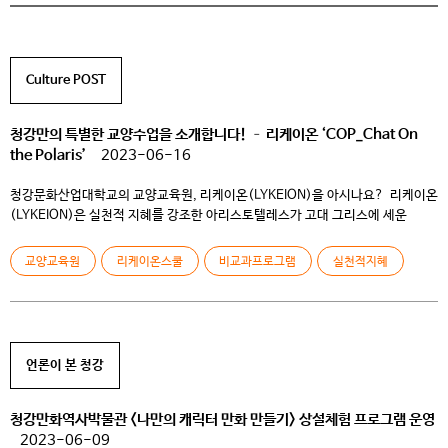
Culture POST
청강만의 특별한 교양수업을 소개합니다! – 리케이온 ‘COP_Chat On
the Polaris’
2023-06-16
청강문화산업대학교의 교양교육원, 리케이온(LYKEION)을 아시나요? ​ 리케이온
(LYKEION)은 실천적 지혜를 강조한 아리스토텔레스가 고대 그리스에 세운
학교로, 청강문화산업대학교 교양교육원의 고유명칭입니다. 청강 교양교육원
리케이온은 대학 교육목표인 ‘정신적 자유를 누리는 인간’을 기르기 위해
교양교육원
리케이온스쿨
비교과프로그램
실천적지혜
일방향적인 가르침이 아닌 상호배움을 추구하고, 지식을 실천 할 수 있는 체험을
강조하며, 강의실이라는 제한된 공간을 넘어 다양한 문화공간을 적극 활용합니다.
​ 특히, ‘나는 누구이고, 어떻게 살 것인가?’와 […]
언론이 본 청강
청강만화역사박물관 <나만의 캐릭터 만화 만들기> 상설체험 프로그램 운영
2023-06-09