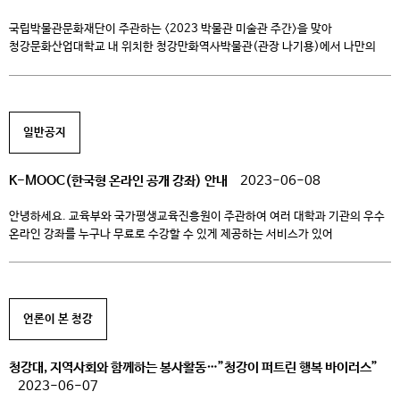
국립박물관문화재단이 주관하는 <2023 박물관 미술관 주간>을 맞아
청강문화산업대학교 내 위치한 청강만화역사박물관(관장 나기용)에서 나만의
캐릭터 만화 만들기를 주제로 ‘우리 가족‘을 테마로 캐릭터와 만화를 그리는
상설체험 프로그램 운영을 실시하고 있다. 본 행사의 목적은 초등 · 중학생
자녀가 박물관에 방문 시 단순히 박물관을 관람하는 것에 그치지 않고 재미있고
즐거운 가족 이야기를 담은 콘텐츠를 제작하며 가족에 대한 사랑과 […]
일반공지
K-MOOC(한국형 온라인 공개 강좌) 안내
2023-06-08
안녕하세요. 교육부와 국가평생교육진흥원이 주관하여 여러 대학과 기관의 우수
온라인 강좌를 누구나 무료로 수강할 수 있게 제공하는 서비스가 있어
소개드립니다. MOOC는 ‘Massive Open Online Course’의 줄임말로 온라인을
활용해 언제, 어디서든 양질의 대학 강의를 들을 수 있게 한 새로운 형태의
고등교육 시스템을 말합니다. MOOC의 한국형 모델인 K-MOOC는 대학을
비롯해 전문기관의 우수한 온라인 강좌를 일반인에게 무료로 개방하고 있는 […]
언론이 본 청강
청강대, 지역사회와 함께하는 봉사활동…”청강이 퍼트린 행복 바이러스”
2023-06-07