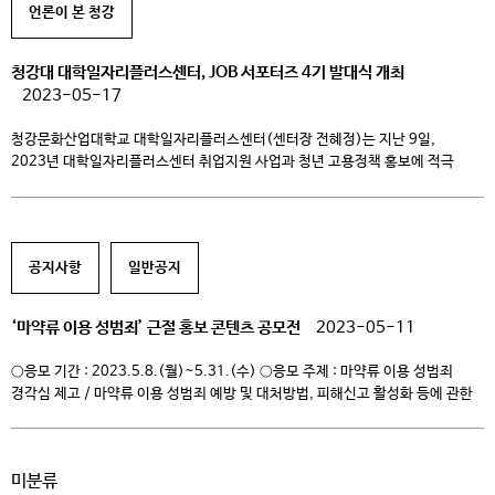
언론이 본 청강
청강대 대학일자리플러스센터, JOB 서포터즈 4기 발대식 개최
2023-05-17
청강문화산업대학교 대학일자리플러스센터(센터장 전혜정)는 지난 9일,
2023년 대학일자리플러스센터 취업지원 사업과 청년 고용정책 홍보에 적극
나서기 위한 <대학일자리플러스센터 JOB 서포터즈 4기 발대식>을 개최했다고
밝혔다. 청강대 대학일자리플러스센터는 서류전형 및 면접전형을 거쳐 5명의
JOB 서포터즈를 선발하였고, 오는 10월까지 6개월간 대학일자리플러스센터의
사업과 다양한 취·창업 지원 정책을 홍보하는 한편 청강축제, 지역취업박람회 등
공지사항
일반공지
여러 활동을 지원하는 온·오프라인 홍보대사의 역할을 하게 된다. […]
‘마약류 이용 성범죄’ 근절 홍보 콘텐츠 공모전
2023-05-11
○응모 기간 : 2023.5.8.(월)~5.31.(수) ○응모 주제 : 마약류 이용 성범죄
경각심 제고 / 마약류 이용 성범죄 예방 및 대처방법, 피해신고 활성화 등에 관한
메시지 ○응모 분야 : 홍보 슬로건(20자 내외), 홍보 포스터 ○제 출 처: 경찰청
여성안전기획과 전자우편으로 제출(women1234@police.go.kr) ○ 관련
문의 : 경찰청 여성안전기획과(02-3150-0823)
미분류