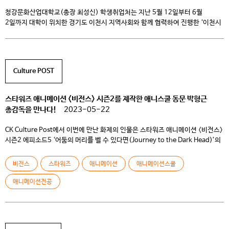
청강문화산업대학교(총장 최성신) 학생취업처는 지난 5월 12일부터 6월
2일까지 대학이 위치한 경기도 이천시 지역사회와 함께 협력하여 진행한 ‘이천시
대학생 봉사단’의 봉사활동을 마무리했다고 밝혔다. 이번 활동은 청강대학교
봉사활동 동아리 ‘온오프(회장 이수민, 애니메이션스쿨)’가 주도하여
진행하였으며, 활동기간 동안 청강대 학생취업처, 마장도서관, (재)
이천시자원봉사센터가 협력하였다. 주요 활동으로는 경기도 이천시 마장면에
Culture POST
위치한 마장도서관에서 운영한 <한마음 시니어 프로그램>이 있었다. 지역
어르신들과 […]
스타워즈 애니메이션 <비전스> 시즌2를 제작한 애니스쿨 동문 박형근
총감독을 만나다!
2023-05-22
CK Culture Post에서 이번에 만난 화제의 인물은 스타워즈 애니메이션 <비전스>
시즌2 에피소드5 ‘어둠의 머리를 벨 수 있다면(Journey to the Dark Head)’의
총감독으로 제작에 참여하신 스튜디오 미르의 박형근 감독님입니다! 박형근
감독님은 청강 애니메이션전공 10학번 동문으로, 현 애니메이션스쿨 재학생들의
비전스
스타워즈
애니메이션
애니메이션스쿨
선배님이라는 사실! 감독님과 함께한 인터뷰를 아래 전문을 통해 함께
만나보시죠!
[스튜디오 미르의 박형근 감독님] […]
애니메이션전공