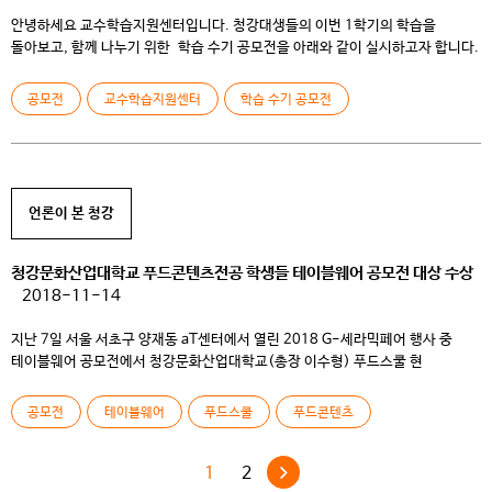
안녕하세요 교수학습지원센터입니다. 청강대생들의 이번 1학기의 학습을
돌아보고, 함께 나누기 위한 학습 수기 공모전을 아래와 같이 실시하고자 합니다.
유독 낯설고 힘들었던 학기. 저마다 고군분투했던 기록을 함께 나눠보며, 그
안에서의 학습의 의미와 가치를 함께 찾아보는 장이 되길 바랍니다. 에세이,
공모전
교수학습지원센터
학습 수기 공모전
컷만화, 일러스트 등 다양한 형식으로 학습 수기에 공모해주시면 됩니다. 자세한
내용은 아래의 포스터를 확인해주시길 바라며, 공모전 참가 신청서 […]
언론이 본 청강
청강문화산업대학교 푸드콘텐츠전공 학생들 테이블웨어 공모전 대상 수상
2018-11-14
지난 7일 서울 서초구 양재동 aT센터에서 열린 2018 G-세라믹페어 행사 중
테이블웨어 공모전에서 청강문화산업대학교(총장 이수형) 푸드스쿨 현
푸드콘텐츠전공 재학생들(김혜정 정가은 최정인)이 쟁쟁한 현역
푸드스타일리스트들과 도예가들을 제치고 대상과 상금 500만원을 차지했다.
공모전
테이블웨어
푸드스쿨
푸드콘텐츠
경기도가 주최하고 한국도자재단과 이천시, 광주시, 여주시가 공동주관하는 G-
세라믹페어는 국내 유일의 도자기전문페어이다. ‘맛있는 그릇’이라는 주제로
열린 이번 행사에서 열린 테이블웨어 공모전은 각 분야의 전문가 […]
1
2