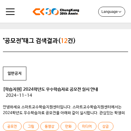
Language
"공모전"태그 검색결과(
12
건)
일반공지
[학습지원] 2024학년도 우수학습자료 공모전 실시 안내
2024-11-14
안녕하세요 스마트교수학습지원센터입니다. 스마트교수학습지원센터에서는
2024학년도 우수학습자료 공모전을 아래와 같이 실시합니다. 관심있는 학생의
많은 참여를 바라겠습니다. 1. 공모전 기간 : 2024. 11. 15(금) ~ 12. 23(월)
2. 공모주제 – 나만의 학습노하우 : 후배에게 들려주는 학습 노하우, 학습시간
공모전
그림
동영상
만화
미디어
상금
관리 방법, 대면/원격학습에서의 최적화된 학습 방법 등 – 나의 대학생활 : 대학