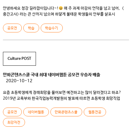
안녕하세요 청강 길라잡이입니다~!
매 주 과제 마감의 언덕을 넘고 넘어, <
중간고사> 라는 큰 산까지 넘으며 하얗게 불태운 학생들의 안부를 살포시
물어봅니다. 지난 1학기보다는 혼란과 낯섦이 줄어들었지만, 그래도 여전히
친구들과 교수님과 함께하는 오프라인 강의가 그리운건 어쩔 수 없네요. 수업도,
공모전
학습
학습수기
과제 한탄도, 벼락치기도, 친구들과 함께 해야 하는데, 온라인 수업라는 칸막이에
갇혀서 나만 바쁜 것 같고, 다른 친구들과는 […]
Culture POST
만화콘텐츠스쿨 국내 최대 네이버웹툰 공모전 우승자 배출
2020-10-12
요즘 초등학생에게 장래희망을 물어보면 예전하고는 많이 달라졌다고 하죠?
2019년 교육부와 한국직업능력개발원의 발표에 따르면 초등학생 희망직업
11위로 웹툰 작가(만화가)가 꼽혔다고 합니다. 지망생들이 늘어난 만큼 데뷔하는
것도 무척 어려워졌는데요. 그중에서도 우리 나라에서 가장 이용률이 높은 포털
공모전
네이버웹툰
만화콘텐츠스쿨
웹툰전공
플랫폼인 네이버웹툰에서 정식연재의 기회를 잡는 것은 하늘에 별따기입니다.
지난 9월, 상금 천만원과 네이버웹툰 정식연재 기회를 건 <2020 네이버웹툰
최강자전
최강자전>에서 만화콘텐츠스쿨의 진채윤 […]