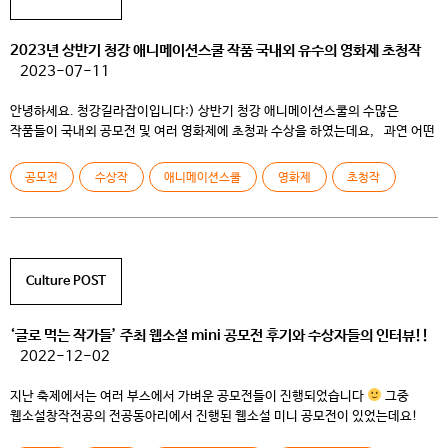
2023년 상반기 청강 애니메이션스쿨 작품 국내외 유수의 영화제 초청작
2023-07-11
안녕하세요. 청강길라잡이입니다:) 상반기 ​청강 애니메이션스쿨의 수많은
작품들이 국내외 공모전 및 여러 영화제에 초청과 수상을 하였는데요, 과연 어떤
멋진 작품이 있었는지!! 지금부터 살펴보겠습니다
(*청강 애니메이션스쿨
공식유튜브채널에 있는 영상은 링크를 공유하였고, 아직 업로드 이전 작품은
공모전
수상작
애니메이션스쿨
영화제
초청작
스틸컷으로 대체하였습니다.) 싱가포르 World Film Carnival – Singapore
(WFCS) 2023 (39th Season) <재회>(강앞솔 외) Award Winner
https://worldfilmcarnival.com/ […]
Culture POST
‘글로 먹는 작가들’ 주최 웹소설 mini 공모전 후기와 수상자들의 인터뷰!!
2022-12-02
지난 축제에서는 여러 부스에서 가벼운 공모전들이 진행되었습니다
그중
웹소설창작전공의 전공동아리에서 진행된 웹소설 미니 공모전이 있었는데요!
처음으로 진행된 웹소설 전공동아리의 공모전! 과연 어땠을까요? 오늘은 이