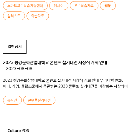
및 전공 신청 동기, […]
스마트교수학습지원센터
에세이
우수학습자료
웹툰
일러스트
학습자료
일반공지
2023 청강문화산업대학교 콘텐츠 실기대전 시상식 개최 안내
2023-08-08
2023 청강문화산업대학교 콘텐츠 실기대전 시상식 개최 안내 우리대학 만화,
애니, 게임, 융합스쿨에서 주관하는 2023 콘텐츠 실기대전을 마감하는 시상식이
8.11.(금) 오후 2시30분 본교 창작마을 봄에서 개최됩니다. 우수상 이상
수상작도 창작마을 2층 갤러리 ‘봄’에 함께 전시할 예정입니다. 2023 콘텐츠
공모전
콘텐츠실기대전
실기대전은 4,892작품이 접수되어 작년대비 30%가 늘어났으며 역대 최대
규모의 참가율을 보였습니다. *2022년 시상식 사진
Culture POST