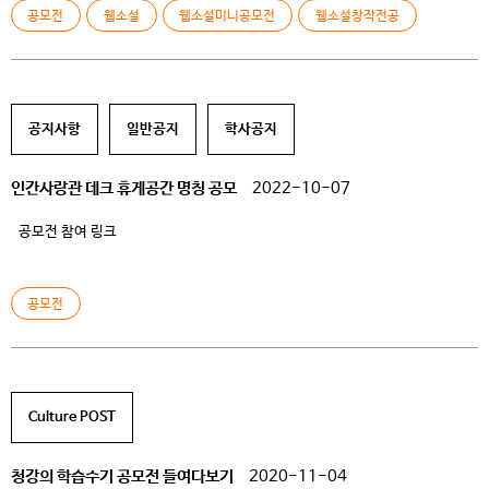
공모전의 수상자 두 분과 행사를 총괄한 동아리장을 모시고 인터뷰를 진행해
공모전
웹소설
웹소설미니공모전
웹소설창작전공
보았습니다. 이하는 동아리장 인터뷰 입니다!! Q. 글로 먹는 작가들은 어떤
동아리인가요? 저희 <글로 먹는 작가들>은 웹소설창작전공의 […]
공지사항
일반공지
학사공지
인간사랑관 데크 휴게공간 명칭 공모
2022-10-07
공모전 참여 링크
공모전
Culture POST
청강의 학습수기 공모전 들여다보기
2020-11-04